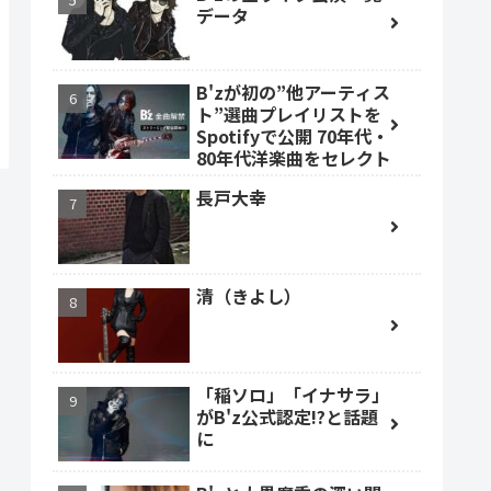
データ
B'zが初の”他アーティス
ト”選曲プレイリストを
Spotifyで公開 70年代・
80年代洋楽曲をセレクト
長戸大幸
清（きよし）
「稲ソロ」「イナサラ」
がB'z公式認定!?と話題
に