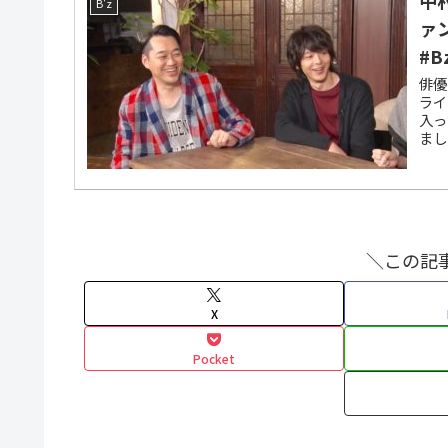
B'z
ァ
#B
俳優
ライ
入っ
まし
＼この記
X
Pocket