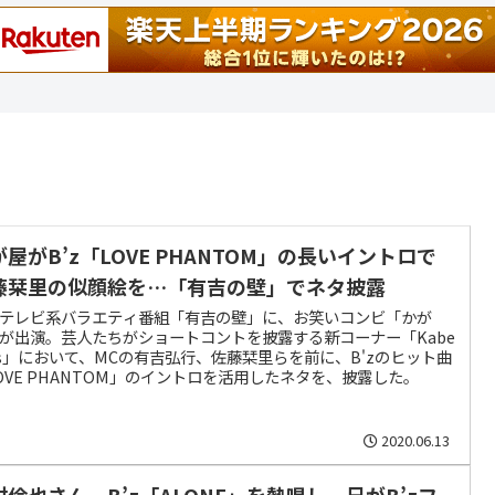
が屋がB’z「LOVE PHANTOM」の長いイントロで
藤栞里の似顔絵を…「有吉の壁」でネタ披露
テレビ系バラエティ番組「有吉の壁」に、お笑いコンビ「かが
が出演。芸人たちがショートコントを披露する新コーナー「Kabe
ts」において、MCの有吉弘行、佐藤栞里らを前に、B'zのヒット曲
OVE PHANTOM」のイントロを活用したネタを、披露した。
2020.06.13
村倫也さん、B’z「ALONE」を熱唱し、兄がB’zフ