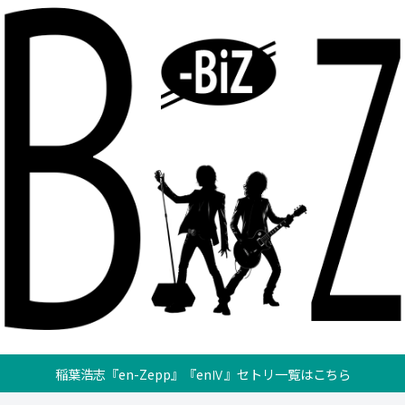
稲葉浩志『en-Zepp』『enⅣ』セトリ一覧はこちら