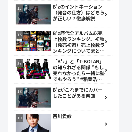
B'zのイントネーション
（発音の仕方）はどちら
が正しい？徹底解説
B'z歴代全アルバム総売
上枚数ランキング、初動
（発売初週）売上枚数ラ
ンキングについてまとめ
ました。
「B'z」と「T-BOLAN」
の知られざる関係 ”もし
売れなかったら一緒に塾
でもやろう” #稲葉浩志
#森友嵐士 #TBOLAN
B'zがこれまでにカバー
したことがある楽曲
西川貴教