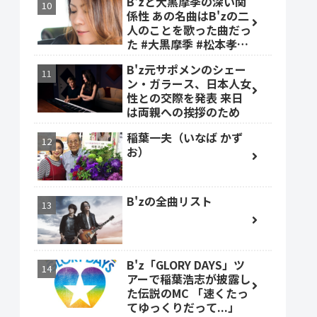
B'zと大黒摩季の深い関
係性 あの名曲はB'zの二
人のことを歌った曲だっ
た #大黒摩季 #松本孝弘
#稲葉浩志
B'z元サポメンのシェー
ン・ガラース、日本人女
性との交際を発表 来日
は両親への挨拶のため
稲葉一夫（いなば かず
お）
B'zの全曲リスト
B'z「GLORY DAYS」ツ
アーで稲葉浩志が披露し
た伝説のMC 「速くたっ
てゆっくりだって...」