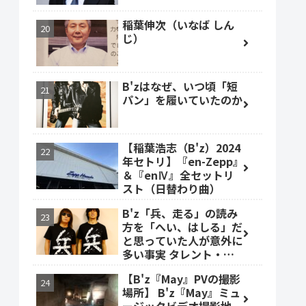
稲葉伸次（いなば しん
じ）
B'zはなぜ、いつ頃「短
パン」を履いていたのか
【稲葉浩志（B'z）2024
年セトリ】『en-Zepp』
＆『enⅣ』全セットリ
スト（日替わり曲）
B'z「兵、走る」の読み
方を「へい、はしる」だ
と思っていた人が意外に
多い事実 タレント・ベ
ッキーも
【B'z『May』PVの撮影
場所】 B'z『May』ミュ