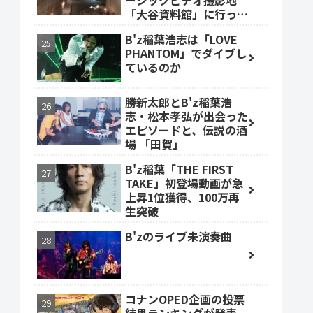
ージックビデオ撮影地
「大谷資料館」に行って
みた #大谷資料館
B'z稲葉浩志は「LOVE
PHANTOM」でダイブし
ているのか
勝新太郎とB'z稲葉浩
志・松本孝弘が出会った
エピソードと、伝説の酒
場 「田賀」
B'z稲葉「THE FIRST
TAKE」初登場動画が急
上昇1位獲得、100万再
生突破
B'zのライブ未演奏曲
コナンOPED企画の投票