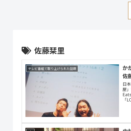
佐藤栞里
か
テレビ番組で取り上げられた話題
佐
日本
屋」
Ea
「L
中