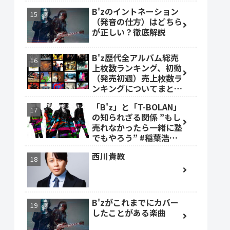
B'zのイントネーション
（発音の仕方）はどちら
が正しい？徹底解説
B'z歴代全アルバム総売
上枚数ランキング、初動
（発売初週）売上枚数ラ
ンキングについてまとめ
ました。
「B'z」と「T-BOLAN」
の知られざる関係 ”もし
売れなかったら一緒に塾
でもやろう” #稲葉浩志
#森友嵐士 #TBOLAN
西川貴教
B'zがこれまでにカバー
したことがある楽曲