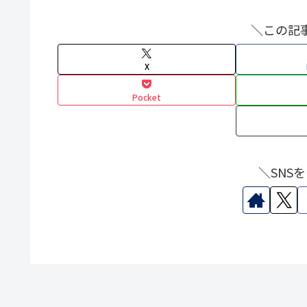
＼この記
X
Pocket
＼SNS