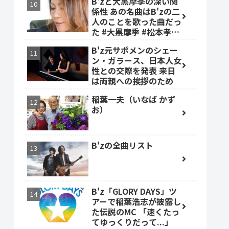
B'zと大黒摩季の深い関
係性 あの名曲はB'zの二
人のことを歌った曲だっ
た #大黒摩季 #松本孝弘
#稲葉浩志
B'z元サポメンのシェー
ン・ガラース、日本人女
性との交際を発表 来日
は両親への挨拶のため
稲葉一夫（いなば かず
お）
B'zの全曲リスト
B'z「GLORY DAYS」ツ
アーで稲葉浩志が披露し
た伝説のMC 「速くたっ
てゆっくりだって...」