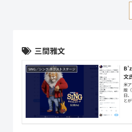
三間雅文
B
SING／シング:ネクストステージ
文
米ア
版（
日、
とが
ドを