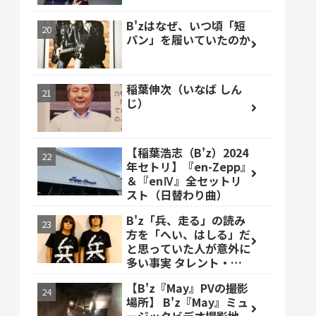
B'zはなぜ、いつ頃「短
パン」を履いていたのか
稲葉伸次（いなば しん
じ）
【稲葉浩志（B'z）2024
年セトリ】『en-Zepp』
＆『enⅣ』全セットリ
スト（日替わり曲）
B'z「兵、走る」の読み
方を「へい、はしる」だ
と思っていた人が意外に
多い事実 タレント・ベ
ッキーも
【B'z『May』PVの撮影
場所】 B'z『May』ミュ