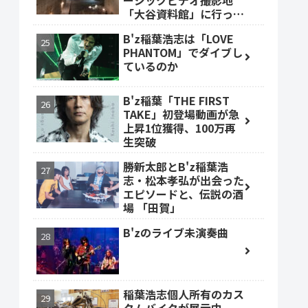
ージックビデオ撮影地
「大谷資料館」に行って
みた #大谷資料館
B'z稲葉浩志は「LOVE
PHANTOM」でダイブし
ているのか
B'z稲葉「THE FIRST
TAKE」初登場動画が急
上昇1位獲得、100万再
生突破
勝新太郎とB'z稲葉浩
志・松本孝弘が出会った
エピソードと、伝説の酒
場 「田賀」
B'zのライブ未演奏曲
稲葉浩志個人所有のカス