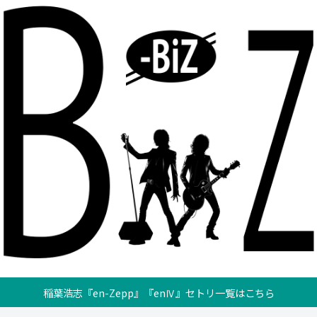
稲葉浩志『en-Zepp』『enⅣ』セトリ一覧はこちら