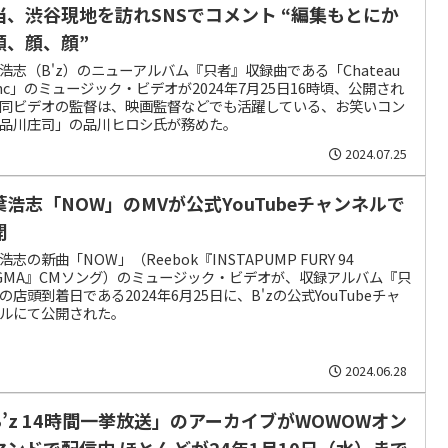
当、渋谷現地を訪れSNSでコメント “編集もとにか
顔、顔、顔”
浩志（B'z）のニューアルバム『只者』収録曲である「Chateau
anc」のミュージック・ビデオが2024年7月25日16時頃、公開され
同ビデオの監督は、映画監督などでも活躍している、お笑いコン
品川庄司」の品川ヒロシ氏が務めた。
2024.07.25
葉浩志「NOW」のMVが公式YouTubeチャンネルで
開
浩志の新曲「NOW」（Reebok『INSTAPUMP FURY 94
GMA』CMソング）のミュージック・ビデオが、収録アルバム『只
の店頭到着日である2024年6月25日に、B'zの公式YouTubeチャ
ルにて公開された。
2024.06.28
B’z 14時間一挙放送」のアーカイブがWOWOWオン
マンドで配信中 ほとんどが24年1月10日（水）まで