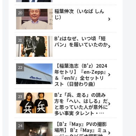
稲葉伸次（いなば しん
じ）
B'zはなぜ、いつ頃「短
パン」を履いていたのか
【稲葉浩志（B'z）2024
年セトリ】『en-Zepp』
＆『enⅣ』全セットリ
スト（日替わり曲）
B'z「兵、走る」の読み
方を「へい、はしる」だ
と思っていた人が意外に
多い事実 タレント・ベ
ッキーも
【B'z『May』PVの撮影
場所】 B'z『May』ミュ