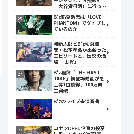
ージックビデオ撮影地
「大谷資料館」に行って
みた #大谷資料館
B'z稲葉浩志は「LOVE
PHANTOM」でダイブし
ているのか
勝新太郎とB'z稲葉浩
志・松本孝弘が出会った
エピソードと、伝説の酒
場 「田賀」
B'z稲葉「THE FIRST
TAKE」初登場動画が急
上昇1位獲得、100万再
生突破
B'zのライブ未演奏曲
コナンOPED企画の投票