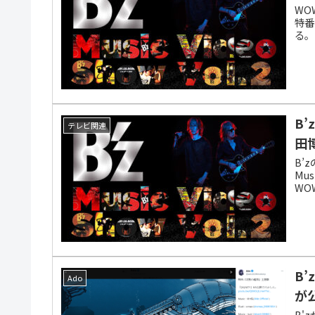
WO
特番
る。
B’
テレビ関連
田
B’
Mus
WO
B
Ado
が
B'