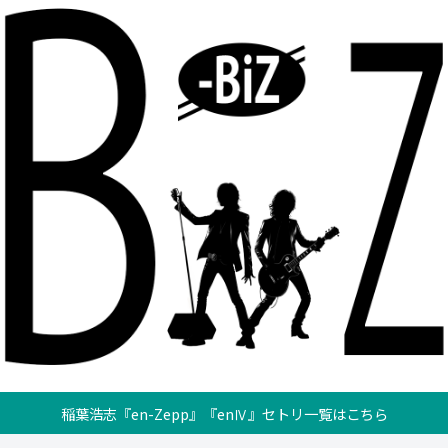
稲葉浩志『en-Zepp』『enⅣ』セトリ一覧はこちら