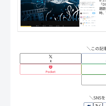
「D
題歌
時、
トと
＼この記
X
Pocket
＼SNS