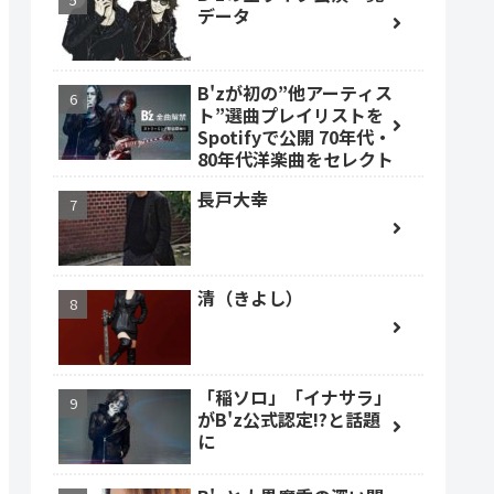
データ
B'zが初の”他アーティス
ト”選曲プレイリストを
Spotifyで公開 70年代・
80年代洋楽曲をセレクト
長戸大幸
清（きよし）
「稲ソロ」「イナサラ」
がB'z公式認定!?と話題
に