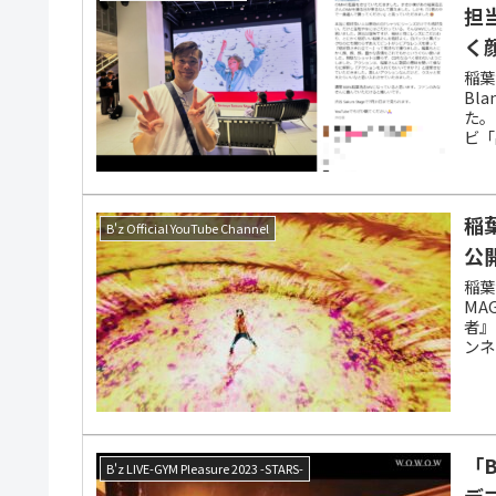
担
く
稲葉
Bl
た。
ビ「
稲
B'z Official YouTube Channel
公
稲葉
MA
者』
ンネ
「
B'z LIVE-GYM Pleasure 2023 -STARS-
デ