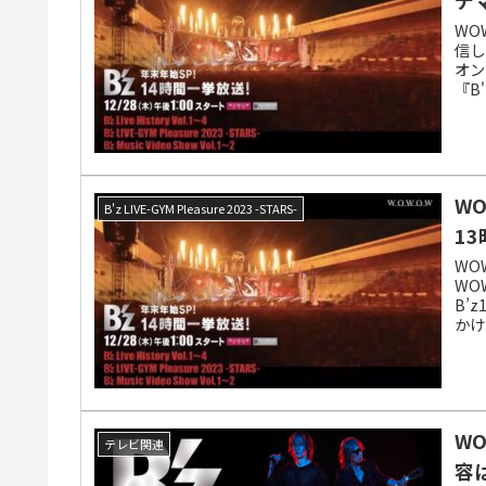
WO
信し
オン
『B'
それ
W
B'z LIVE-GYM Pleasure 2023 -STARS-
1
WO
WO
B’
かけ
ンデ
WO
テレビ関連
容