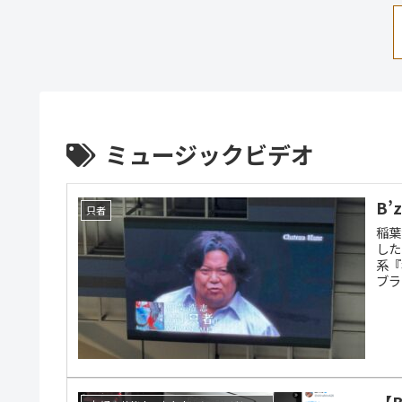
ミュージックビデオ
B
只者
稲葉
した
系『
ブラ
【