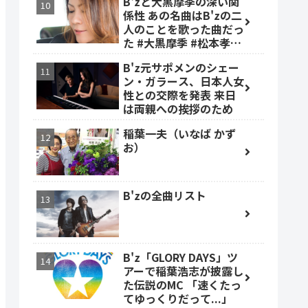
B'zと大黒摩季の深い関
係性 あの名曲はB'zの二
人のことを歌った曲だっ
た #大黒摩季 #松本孝弘
#稲葉浩志
B'z元サポメンのシェー
ン・ガラース、日本人女
性との交際を発表 来日
は両親への挨拶のため
稲葉一夫（いなば かず
お）
B'zの全曲リスト
B'z「GLORY DAYS」ツ
アーで稲葉浩志が披露し
た伝説のMC 「速くたっ
てゆっくりだって...」