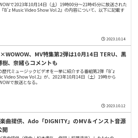
WOWで2023年10月14日（土）19時00分～21時45分に放送された
『B'z Music Video Show Vol.2』の内容について、以下に記載す
2023.10.14
z×WOWOW、MV特集第2弾は10月14日 TERU、黒
博樹、奈緒らコメントも
zの歴代ミュージックビデオを一挙に紹介する番組第2弾『B’z
ic Video Show Vol.2』が、2023年10月14日（土）19時から
WOWで放送となる。
2023.10.12
’z楽曲提供、Ado「DIGNITY」のMV＆インスト音源
公開
zが楽曲提供（作曲：松本孝弘、作詞：稲葉浩志）したAdoの