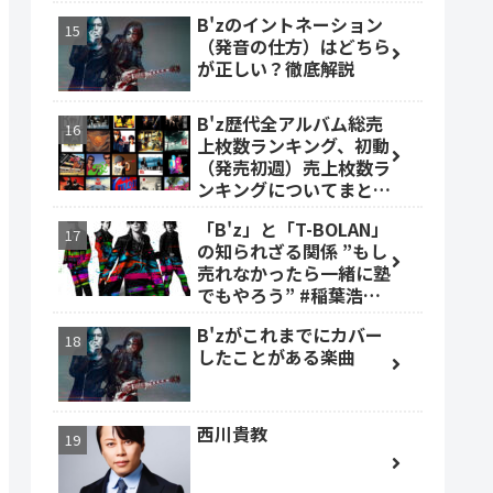
B'zのイントネーション
（発音の仕方）はどちら
が正しい？徹底解説
B'z歴代全アルバム総売
上枚数ランキング、初動
（発売初週）売上枚数ラ
ンキングについてまとめ
ました。
「B'z」と「T-BOLAN」
の知られざる関係 ”もし
売れなかったら一緒に塾
でもやろう” #稲葉浩志
#森友嵐士 #TBOLAN
B'zがこれまでにカバー
したことがある楽曲
西川貴教