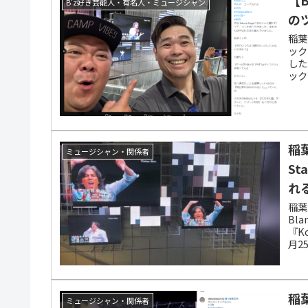
B'z好き芸能人・有名人・ミュージシャン
の
稲葉
ック
した
ック
映像
たツ
稲葉
ミュージシャン・関係者
S
れ
稲葉
Bl
『Ko
月2
ジタ
ンと
で。
稲葉
ミュージシャン・関係者