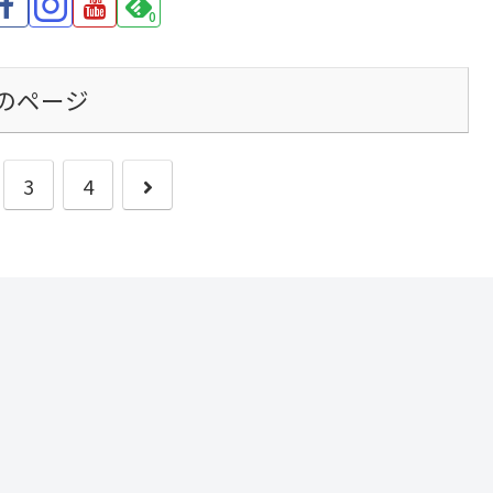
0
のページ
次
3
4
へ