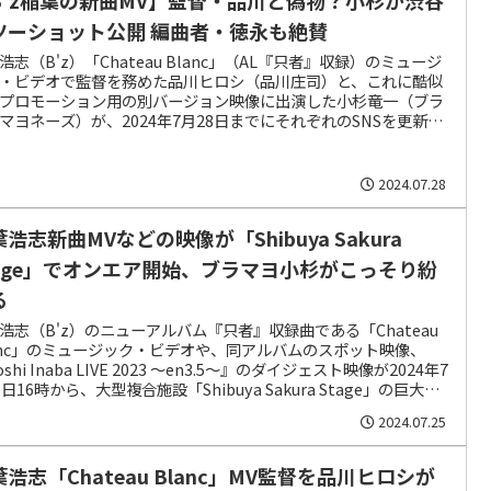
ツーショット公開 編曲者・徳永も絶賛
浩志（B'z）「Chateau Blanc」（AL『只者』収録）のミュージ
・ビデオで監督を務めた品川ヒロシ（品川庄司）と、これに酷似
プロモーション用の別バージョン映像に出演した小杉竜一（ブラ
マヨネーズ）が、2024年7月28日までにそれぞれのSNSを更新。
が解禁された東京・渋谷の『Shibuya Sakura Stage』前で撮影し
ーショットを公開した。
2024.07.28
浩志新曲MVなどの映像が「Shibuya Sakura
tage」でオンエア開始、ブラマヨ小杉がこっそり紛
る
浩志（B'z）のニューアルバム『只者』収録曲である「Chateau
anc」のミュージック・ビデオや、同アルバムのスポット映像、
shi Inaba LIVE 2023 ～en3.5～』のダイジェスト映像が2024年7
5日16時から、大型複合施設「Shibuya Sakura Stage」の巨大デ
ルサイネージと周辺ビジョンにオンエアされ始めた。大型ビジョ
2024.07.25
イベントスペースでは26日24時まで、それ以外では31日24時ま
浩志「Chateau Blanc」MV監督を品川ヒロシが