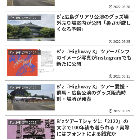
発表
2022.06.28
B’z広島グリアリ公演のグッズ場
B'z LIVE-GYM 2022 -Highway X-
外売り場案内が公開「暑さが厳し
くなる予報」
2022.06.25
B’z『Highway X』ツアーパンフ
B'z LIVE-GYM 2022 -Highway X-
のイメージ写真がInstagramでも
新たに公開
2022.06.11
B’z『Highway X』ツアー愛媛・
B'z LIVE-GYM 2022 -Highway X-
群馬・広島公演のグッズ販売時
刻・場所が発表
2022.06.09
B’zツアーTシャツに「2122」の
B'z LIVE-GYM 2022 -Highway X-
文字で100年後も着られる？実際
にはフォントによる錯覚か