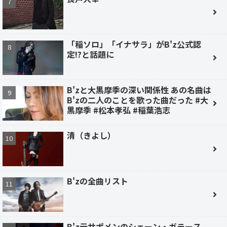
「稲ソロ」「イナサラ」がB'z公式認
定!?と話題に
B'zと大黒摩季の深い関係性 あの名曲は
B'zの二人のことを歌った曲だった #大
黒摩季 #松本孝弘 #稲葉浩志
清（きよし）
B'zの全曲リスト
B'z元サポメンのシェーン・ガラース、