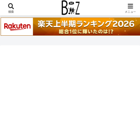
稲葉浩志『en-Zepp』『enⅣ』セトリ一覧はこちら
検索
メニュー