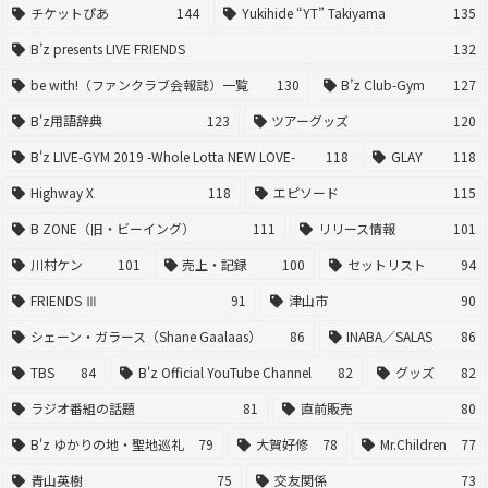
チケットぴあ
144
Yukihide “YT” Takiyama
135
B’z presents LIVE FRIENDS
132
be with!（ファンクラブ会報誌）一覧
130
B’z Club-Gym
127
B'z用語辞典
123
ツアーグッズ
120
B'z LIVE-GYM 2019 -Whole Lotta NEW LOVE-
118
GLAY
118
Highway X
118
エピソード
115
B ZONE（旧・ビーイング）
111
リリース情報
101
川村ケン
101
売上・記録
100
セットリスト
94
FRIENDS Ⅲ
91
津山市
90
シェーン・ガラース（Shane Gaalaas）
86
INABA／SALAS
86
TBS
84
B'z Official YouTube Channel
82
グッズ
82
ラジオ番組の話題
81
直前販売
80
B'z ゆかりの地・聖地巡礼
79
大賀好修
78
Mr.Children
77
青山英樹
75
交友関係
73