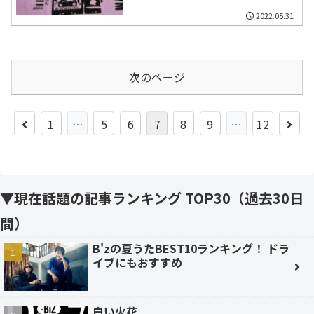
2022.05.31
次のページ
前
次
1
…
5
6
7
8
9
…
12
へ
へ
▼現在話題の記事ランキング TOP30（過去30日
間）
B'zの夏うたBEST10ランキング！ ドラ
イブにもおすすめ
白い火花