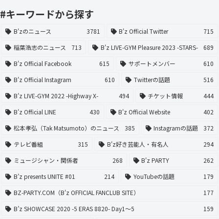
#キーワードから探す
B'zのニュース
3781
B'z Official Twitter
715
稲葉浩志のニュース
713
B'z LIVE-GYM Pleasure 2023 -STARS-
689
B'z Official Facebook
615
サポートメンバー
610
B'z Official Instagram
610
Twitterの話題
516
B'z LIVE-GYM 2022 -Highway X-
494
チケット情報
444
B'z Official LINE
430
B'z Official Website
402
松本孝弘（Tak Matsumoto）のニュース
385
Instagramの話題
372
テレビ番組
315
B'z好き芸能人・有名人
294
ミュージシャン・関係者
268
B'z PARTY
262
B’z presents UNITE #01
214
YouTubeの話題
179
BZ-PARTY.COM（B'z OFFICIAL FANCLUB SITE）
177
B’z SHOWCASE 2020 -5 ERAS 8820- Day1〜5
159