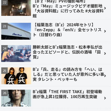
【B'z『May』PVの撮影場所】
B'z『May』ミュージックビデオ撮影地
「大谷資料館」に行ってみた #大谷資料
館
【稲葉浩志（B'z）2024年セトリ】
『en-Zepp』＆『enⅣ』全セットリス
ト（日替わり曲）
勝新太郎とB'z稲葉浩志・松本孝弘が出
会ったエピソードと、伝説の酒場 「田
賀」
B'z「兵、走る」の読み方を「へい、は
しる」だと思っていた人が意外に多い事
実 タレント・ベッキーも
B'z稲葉「THE FIRST TAKE」初登場動
画が急上昇1位獲得、100万再生突破