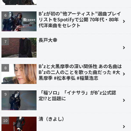
B'zが初の”他アーティスト”選曲プレイ
リストをSpotifyで公開 70年代・80年
代洋楽曲をセレクト
長戸大幸
B'zと大黒摩季の深い関係性 あの名曲は
B'zの二人のことを歌った曲だった #大
黒摩季 #松本孝弘 #稲葉浩志
「稲ソロ」「イナサラ」がB'z公式認
定!?と話題に
清（きよし）