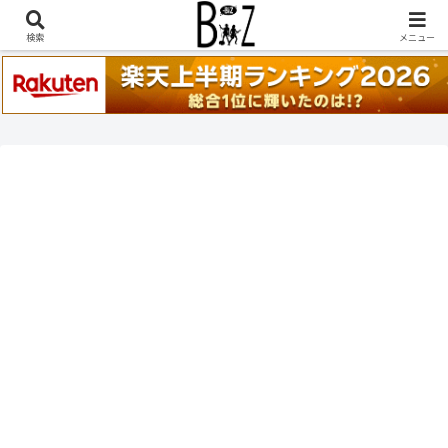
稲葉浩志『en-Zepp』『enⅣ』セトリ一覧はこちら
検索
メニュー