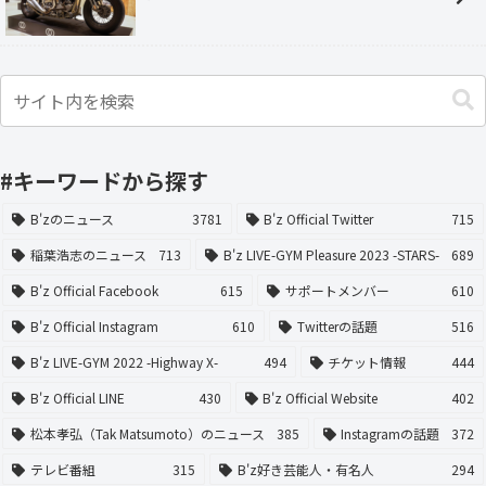
#キーワードから探す
B'zのニュース
3781
B'z Official Twitter
715
稲葉浩志のニュース
713
B'z LIVE-GYM Pleasure 2023 -STARS-
689
B'z Official Facebook
615
サポートメンバー
610
B'z Official Instagram
610
Twitterの話題
516
B'z LIVE-GYM 2022 -Highway X-
494
チケット情報
444
B'z Official LINE
430
B'z Official Website
402
松本孝弘（Tak Matsumoto）のニュース
385
Instagramの話題
372
テレビ番組
315
B'z好き芸能人・有名人
294