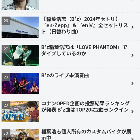
【稲葉浩志（B'z）2024年セトリ】
『en-Zepp』＆『enⅣ』全セットリス
ト（日替わり曲）
B'z稲葉浩志は「LOVE PHANTOM」で
ダイブしているのか
B'zのライブ未演奏曲
コナンOPED企画の投票結果ランキング
が発表 B'z曲はTOP20に2曲ランクイン
稲葉浩志個人所有のカスタムバイクが展
示中