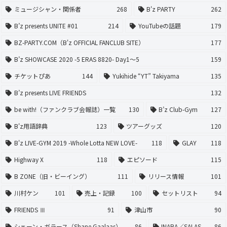
ミュージシャン・関係者
268
B'z PARTY
262
B’z presents UNITE #01
214
YouTubeの話題
179
BZ-PARTY.COM（B'z OFFICIAL FANCLUB SITE）
177
B’z SHOWCASE 2020 -5 ERAS 8820- Day1〜5
159
チケットぴあ
144
Yukihide “YT” Takiyama
135
B’z presents LIVE FRIENDS
132
be with!（ファンクラブ会報誌）一覧
130
B’z Club-Gym
127
B'z用語辞典
123
ツアーグッズ
120
B'z LIVE-GYM 2019 -Whole Lotta NEW LOVE-
118
GLAY
118
Highway X
118
エピソード
115
B ZONE（旧・ビーイング）
111
リリース情報
101
川村ケン
101
売上・記録
100
セットリスト
94
FRIENDS Ⅲ
91
津山市
90
シェーン・ガラース（Shane Gaalaas）
86
INABA／SALAS
86