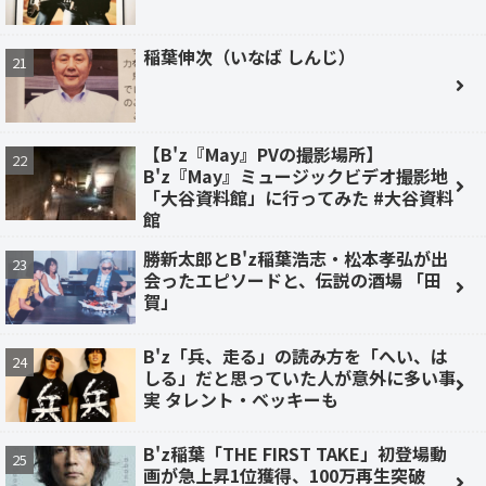
稲葉伸次（いなば しんじ）
【B'z『May』PVの撮影場所】
B'z『May』ミュージックビデオ撮影地
「大谷資料館」に行ってみた #大谷資料
館
勝新太郎とB'z稲葉浩志・松本孝弘が出
会ったエピソードと、伝説の酒場 「田
賀」
B'z「兵、走る」の読み方を「へい、は
しる」だと思っていた人が意外に多い事
実 タレント・ベッキーも
B'z稲葉「THE FIRST TAKE」初登場動
画が急上昇1位獲得、100万再生突破