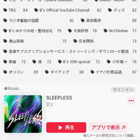
TBS
84
B'z Official YouTube Channel
82
グッズ
82
ラジオ番組の話題
81
直前販売
80
B'z ゆかりの地・聖地巡礼
79
大賀好修
78
Mr.Children
77
青山英樹
75
交友関係
73
音楽サブスクリプションサービス・ストリーミング／ダウンロード配信
73
新曲
72
清
72
B'z 35th special
71
小杉竜一
70
オリコン
69
タイアップ
68
イナバ化粧品店
67