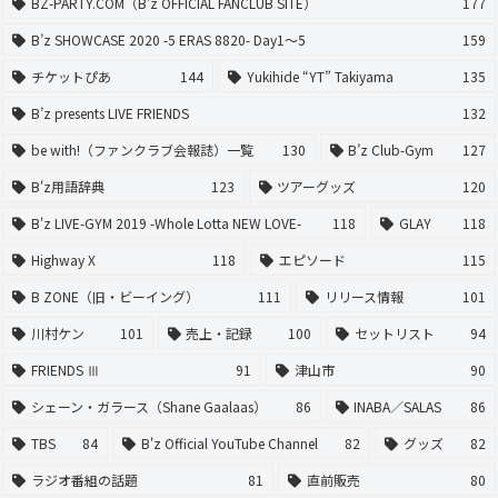
BZ-PARTY.COM（B'z OFFICIAL FANCLUB SITE）
177
B’z SHOWCASE 2020 -5 ERAS 8820- Day1〜5
159
チケットぴあ
144
Yukihide “YT” Takiyama
135
B’z presents LIVE FRIENDS
132
be with!（ファンクラブ会報誌）一覧
130
B’z Club-Gym
127
B'z用語辞典
123
ツアーグッズ
120
B'z LIVE-GYM 2019 -Whole Lotta NEW LOVE-
118
GLAY
118
Highway X
118
エピソード
115
B ZONE（旧・ビーイング）
111
リリース情報
101
川村ケン
101
売上・記録
100
セットリスト
94
FRIENDS Ⅲ
91
津山市
90
シェーン・ガラース（Shane Gaalaas）
86
INABA／SALAS
86
TBS
84
B'z Official YouTube Channel
82
グッズ
82
ラジオ番組の話題
81
直前販売
80