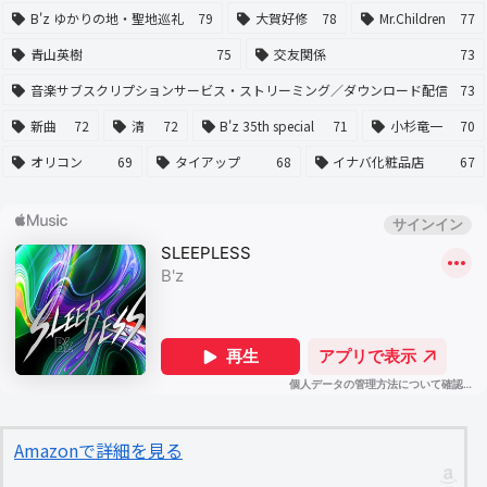
B'z ゆかりの地・聖地巡礼
79
大賀好修
78
Mr.Children
77
青山英樹
75
交友関係
73
音楽サブスクリプションサービス・ストリーミング／ダウンロード配信
73
新曲
72
清
72
B'z 35th special
71
小杉竜一
70
オリコン
69
タイアップ
68
イナバ化粧品店
67
Amazonで詳細を見る