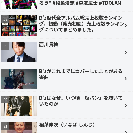
ろう” #稲葉浩志 #森友嵐士 #TBOLAN
B'z歴代全アルバム総売上枚数ランキン
グ、初動（発売初週）売上枚数ランキン
グについてまとめました。
西川貴教
B'zがこれまでにカバーしたことがある
楽曲
B'zはなぜ、いつ頃「短パン」を履いて
いたのか
稲葉伸次（いなば しんじ）