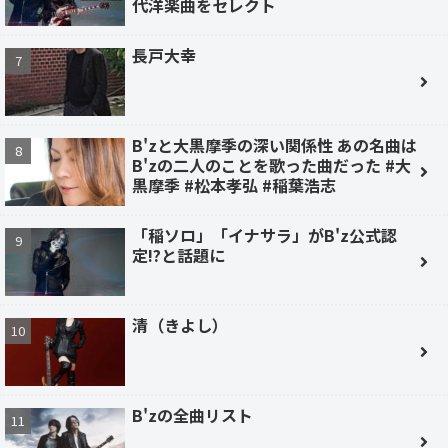
代洋楽曲をセレクト
長戸大幸
B'zと大黒摩季の深い関係性 あの名曲は
B'zの二人のことを歌った曲だった #大
黒摩季 #松本孝弘 #稲葉浩志
「稲ソロ」「イナサラ」がB'z公式認
定!?と話題に
清（きよし）
B'zの全曲リスト