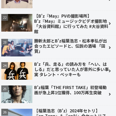
【B'z『May』PVの撮影場所】
B'z『May』ミュージックビデオ撮影地
「大谷資料館」に行ってみた #大谷資料
館
勝新太郎とB'z稲葉浩志・松本孝弘が出
会ったエピソードと、伝説の酒場 「田
賀」
B'z「兵、走る」の読み方を「へい、は
しる」だと思っていた人が意外に多い事
実 タレント・ベッキーも
B'z稲葉「THE FIRST TAKE」初登場動
画が急上昇1位獲得、100万再生突破
【稲葉浩志（B'z）2024年セトリ】
『en-Zepp』＆『enⅣ』全セットリス