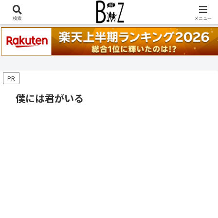
稲葉浩志『en-Zepp』『enⅣ』セトリ一覧はこちら
検索
メニュー
PR
僕には君がいる