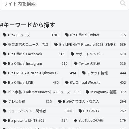
#キーワードから探す
B'zのニュース
3781
B'z Official Twitter
715
稲葉浩志のニュース
713
B'z LIVE-GYM Pleasure 2023 -STARS-
689
B'z Official Facebook
615
サポートメンバー
610
B'z Official Instagram
610
Twitterの話題
516
B'z LIVE-GYM 2022 -Highway X-
494
チケット情報
444
B'z Official LINE
430
B'z Official Website
402
松本孝弘（Tak Matsumoto）のニュース
385
Instagramの話題
372
テレビ番組
315
B'z好き芸能人・有名人
294
ミュージシャン・関係者
268
B'z PARTY
262
B’z presents UNITE #01
214
YouTubeの話題
179