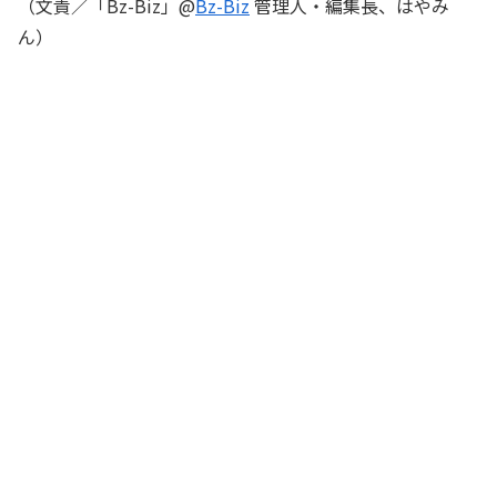
（文責／「Bz-Biz」@
Bz-Biz
管理人・編集長、はやみ
ん）