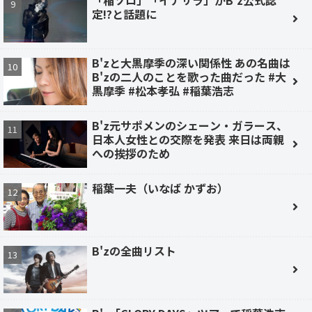
定!?と話題に
B'zと大黒摩季の深い関係性 あの名曲は
B'zの二人のことを歌った曲だった #大
黒摩季 #松本孝弘 #稲葉浩志
B'z元サポメンのシェーン・ガラース、
日本人女性との交際を発表 来日は両親
への挨拶のため
稲葉一夫（いなば かずお）
B'zの全曲リスト