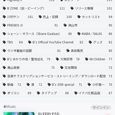
B ZONE（旧・ビーイング）
111
リリース情報
101
川村ケン
101
売上・記録
100
セットリスト
94
FRIENDS Ⅲ
91
津山市
90
シェーン・ガラース（Shane Gaalaas）
86
INABA／SALAS
86
TBS
84
B'z Official YouTube Channel
82
グッズ
82
ラジオ番組の話題
81
直前販売
80
B'z ゆかりの地・聖地巡礼
79
大賀好修
78
Mr.Children
77
青山英樹
75
交友関係
73
音楽サブスクリプションサービス・ストリーミング／ダウンロード配信
73
新曲
72
清
72
B'z 35th special
71
小杉竜一
70
オリコン
69
タイアップ
68
イナバ化粧品店
67