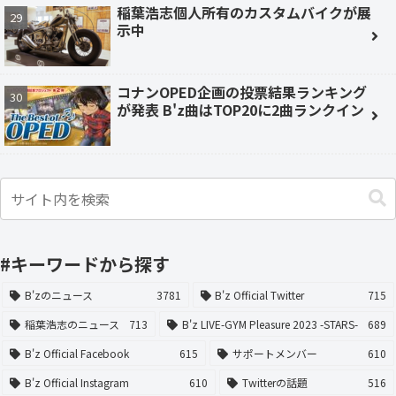
稲葉浩志個人所有のカスタムバイクが展
示中
コナンOPED企画の投票結果ランキング
が発表 B'z曲はTOP20に2曲ランクイン
#キーワードから探す
B'zのニュース
3781
B'z Official Twitter
715
稲葉浩志のニュース
713
B'z LIVE-GYM Pleasure 2023 -STARS-
689
B'z Official Facebook
615
サポートメンバー
610
B'z Official Instagram
610
Twitterの話題
516