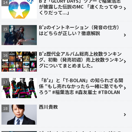
B'z「GLORY DAYS」ツアーで稲葉浩志
が披露した伝説のMC 「速くたってゆっ
くりだって...」
B'zのイントネーション（発音の仕方）
はどちらが正しい？徹底解説
B'z歴代全アルバム総売上枚数ランキン
グ、初動（発売初週）売上枚数ランキン
グについてまとめました。
「B'z」と「T-BOLAN」の知られざる関
係 ”もし売れなかったら一緒に塾でもや
ろう” #稲葉浩志 #森友嵐士 #TBOLAN
西川貴教