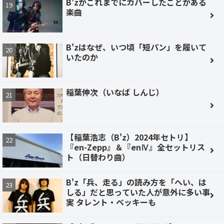
B'zがこれまでにカバーしたことがある
楽曲
B'zはなぜ、いつ頃「短パン」を履いて
いたのか
稲葉伸次（いなば しんじ）
【稲葉浩志（B'z）2024年セトリ】
『en-Zepp』＆『enⅣ』全セットリス
ト（日替わり曲）
B'z「兵、走る」の読み方を「へい、は
しる」だと思っていた人が意外に多い事
実 タレント・ベッキーも