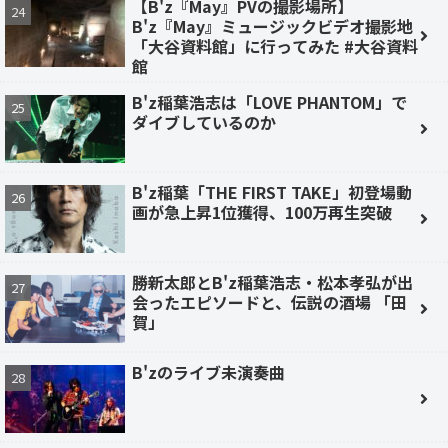
【B'z『May』PVの撮影場所】
B'z『May』ミュージックビデオ撮影地
「大谷資料館」に行ってみた #大谷資料
館
B'z稲葉浩志は「LOVE PHANTOM」で
ダイブしているのか
B'z稲葉「THE FIRST TAKE」初登場動
画が急上昇1位獲得、100万再生突破
勝新太郎とB'z稲葉浩志・松本孝弘が出
会ったエピソードと、伝説の酒場 「田
賀」
B'zのライブ未演奏曲