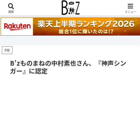
稲葉浩志『en-Zepp』『enⅣ』セトリ一覧はこちら
検索
メニュー
PR
B’zものまねの中村素也さん、『神声シン
ガー』に認定