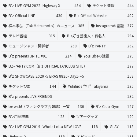
B'z LIVE-GYM 2022 -Highway X-
494
チケット情報
444
B'z Official LINE
430
B'z Official Website
402
松本孝弘（Tak Matsumoto）のニュース
385
Instagramの話題
372
テレビ番組
315
B'z好き芸能人・有名人
294
ミュージシャン・関係者
268
B'z PARTY
262
B’z presents UNITE #01
214
YouTubeの話題
179
BZ-PARTY.COM（B'z OFFICIAL FANCLUB SITE）
177
B’z SHOWCASE 2020 -5 ERAS 8820- Day1〜5
159
チケットぴあ
144
Yukihide “YT” Takiyama
135
B’z presents LIVE FRIENDS
132
be with!（ファンクラブ会報誌）一覧
130
B’z Club-Gym
127
B'z用語辞典
123
ツアーグッズ
120
B'z LIVE-GYM 2019 -Whole Lotta NEW LOVE-
118
GLAY
118
Highway X
118
エピソード
115