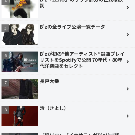
詞
B'zの全ライブ公演一覧データ
B'zが初の”他アーティスト”選曲プレイ
リストをSpotifyで公開 70年代・80年
代洋楽曲をセレクト
長戸大幸
清（きよし）
「稲ソロ」「イナサラ」がB'z公式認