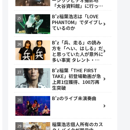
ージックビデオ撮影地
「大谷資料館」に行って
みた #大谷資料館
B'z稲葉浩志は「LOVE
PHANTOM」でダイブし
ているのか
B'z「兵、走る」の読み
方を「へい、はしる」だ
と思っていた人が意外に
多い事実 タレント・ベ
ッキーも
B'z稲葉「THE FIRST
TAKE」初登場動画が急
上昇1位獲得、100万再
生突破
B'zのライブ未演奏曲
稲葉浩志個人所有のカス