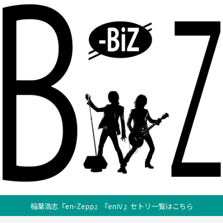
稲葉浩志『en-Zepp』『enⅣ』セトリ一覧はこちら