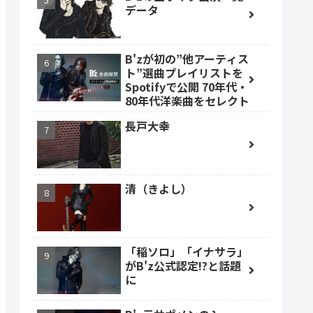
データ
B'zが初の”他アーティス
ト”選曲プレイリストを
Spotifyで公開 70年代・
80年代洋楽曲をセレクト
長戸大幸
清（きよし）
「稲ソロ」「イナサラ」
がB'z公式認定!?と話題
に