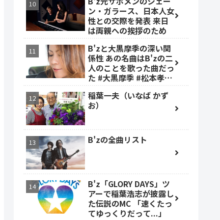
B'z元サポメンのシェー
ン・ガラース、日本人女
性との交際を発表 来日
は両親への挨拶のため
B'zと大黒摩季の深い関
係性 あの名曲はB'zの二
人のことを歌った曲だっ
た #大黒摩季 #松本孝弘
#稲葉浩志
稲葉一夫（いなば かず
お）
B'zの全曲リスト
B'z「GLORY DAYS」ツ
アーで稲葉浩志が披露し
た伝説のMC 「速くたっ
てゆっくりだって...」