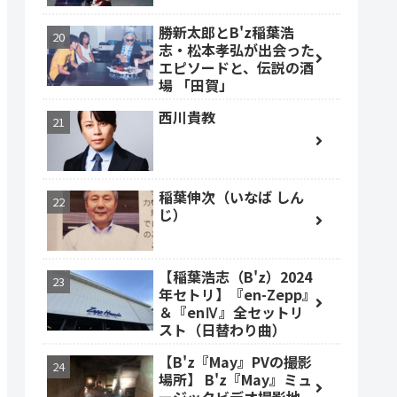
勝新太郎とB'z稲葉浩
志・松本孝弘が出会った
エピソードと、伝説の酒
場 「田賀」
西川貴教
稲葉伸次（いなば しん
じ）
【稲葉浩志（B'z）2024
年セトリ】『en-Zepp』
＆『enⅣ』全セットリ
スト（日替わり曲）
【B'z『May』PVの撮影
場所】 B'z『May』ミュ