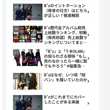
B'zのイントネーション
（発音の仕方）はどちら
が正しい？徹底解説
B'z歴代全アルバム総売
上枚数ランキング、初動
（発売初週）売上枚数ラ
ンキングについてまとめ
ました。
「B'z」と「T-BOLAN」
の知られざる関係 ”もし
売れなかったら一緒に塾
でもやろう” #稲葉浩志
#森友嵐士 #TBOLAN
B'zはなぜ、いつ頃「短
パン」を履いていたのか
B'zがこれまでにカバー
したことがある楽曲