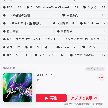
TBS
84
B'z Official YouTube Channel
82
グッズ
82
ラジオ番組の話題
81
直前販売
80
B'z ゆかりの地・聖地巡礼
79
大賀好修
78
Mr.Children
77
青山英樹
75
交友関係
73
音楽サブスクリプションサービス・ストリーミング／ダウンロード配信
73
新曲
72
清
72
B'z 35th special
71
小杉竜一
70
オリコン
69
タイアップ
68
イナバ化粧品店
67