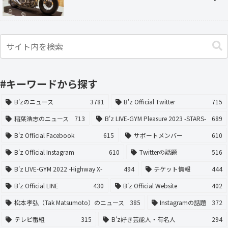
#キーワードから探す
B'zのニュース
3781
B'z Official Twitter
715
稲葉浩志のニュース
713
B'z LIVE-GYM Pleasure 2023 -STARS-
689
B'z Official Facebook
615
サポートメンバー
610
B'z Official Instagram
610
Twitterの話題
516
B'z LIVE-GYM 2022 -Highway X-
494
チケット情報
444
B'z Official LINE
430
B'z Official Website
402
松本孝弘（Tak Matsumoto）のニュース
385
Instagramの話題
372
テレビ番組
315
B'z好き芸能人・有名人
294