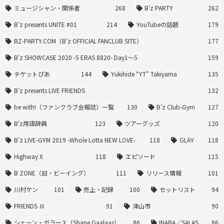
ミュージシャン・関係者
268
B'z PARTY
262
B’z presents UNITE #01
214
YouTubeの話題
179
BZ-PARTY.COM（B'z OFFICIAL FANCLUB SITE）
177
B’z SHOWCASE 2020 -5 ERAS 8820- Day1〜5
159
チケットぴあ
144
Yukihide “YT” Takiyama
135
B’z presents LIVE FRIENDS
132
be with!（ファンクラブ会報誌）一覧
130
B’z Club-Gym
127
B'z用語辞典
123
ツアーグッズ
120
B'z LIVE-GYM 2019 -Whole Lotta NEW LOVE-
118
GLAY
118
Highway X
118
エピソード
115
B ZONE（旧・ビーイング）
111
リリース情報
101
川村ケン
101
売上・記録
100
セットリスト
94
FRIENDS Ⅲ
91
津山市
90
シェーン・ガラース（Shane Gaalaas）
86
INABA／SALAS
86