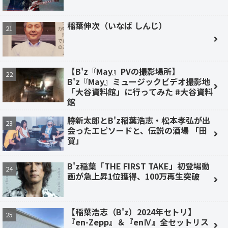
稲葉伸次（いなば しんじ）
【B'z『May』PVの撮影場所】
B'z『May』ミュージックビデオ撮影地
「大谷資料館」に行ってみた #大谷資料
館
勝新太郎とB'z稲葉浩志・松本孝弘が出
会ったエピソードと、伝説の酒場 「田
賀」
B'z稲葉「THE FIRST TAKE」初登場動
画が急上昇1位獲得、100万再生突破
【稲葉浩志（B'z）2024年セトリ】
『en-Zepp』＆『enⅣ』全セットリス