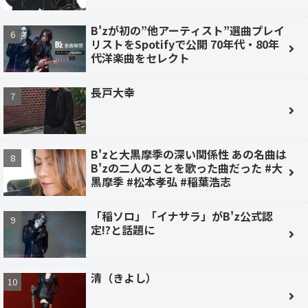
B'zが初の”他アーティスト”選曲プレイ
リストをSpotifyで公開 70年代・80年
代洋楽曲をセレクト
長戸大幸
B'zと大黒摩季の深い関係性 あの名曲は
B'zの二人のことを歌った曲だった #大
黒摩季 #松本孝弘 #稲葉浩志
「稲ソロ」「イナサラ」がB'z公式認
定!?と話題に
清（きよし）