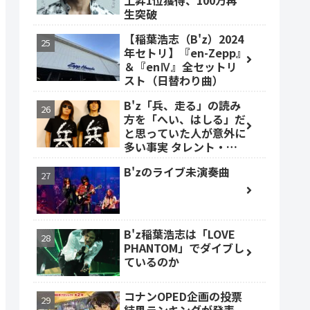
上昇1位獲得、100万再
生突破
【稲葉浩志（B'z）2024
年セトリ】『en-Zepp』
＆『enⅣ』全セットリ
スト（日替わり曲）
B'z「兵、走る」の読み
方を「へい、はしる」だ
と思っていた人が意外に
多い事実 タレント・ベ
ッキーも
B'zのライブ未演奏曲
B'z稲葉浩志は「LOVE
PHANTOM」でダイブし
ているのか
コナンOPED企画の投票