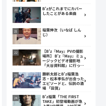
B'zがこれまでにカバー
したことがある楽曲
稲葉伸次（いなば しん
じ）
【B'z『May』PVの撮影
場所】 B'z『May』ミュ
ージックビデオ撮影地
「大谷資料館」に行って
みた #大谷資料館
勝新太郎とB'z稲葉浩
志・松本孝弘が出会った
エピソードと、伝説の酒
場 「田賀」
B'z稲葉「THE FIRST
TAKE」初登場動画が急