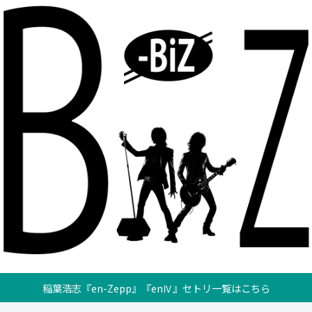
稲葉浩志『en-Zepp』『enⅣ』セトリ一覧はこちら