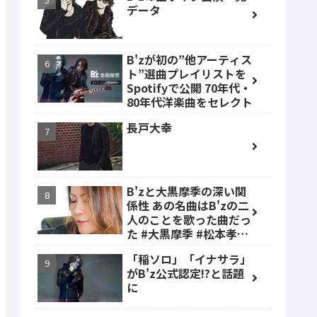
データ
B'zが初の”他アーティス
ト”選曲プレイリストを
Spotifyで公開 70年代・
80年代洋楽曲をセレクト
長戸大幸
B'zと大黒摩季の深い関
係性 あの名曲はB'zの二
人のことを歌った曲だっ
た #大黒摩季 #松本孝弘
#稲葉浩志
「稲ソロ」「イナサラ」
がB'z公式認定!?と話題
に