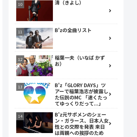
清（きよし）
B'zの全曲リスト
稲葉一夫（いなば かず
お）
B'z「GLORY DAYS」ツ
アーで稲葉浩志が披露し
た伝説のMC 「速くたっ
てゆっくりだって...」
B'z元サポメンのシェー
ン・ガラース、日本人女
性との交際を発表 来日
は両親への挨拶のため