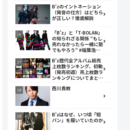
B'zのイントネーション
（発音の仕方）はどちら
が正しい？徹底解説
「B'z」と「T-BOLAN」
の知られざる関係 ”もし
売れなかったら一緒に塾
でもやろう” #稲葉浩志
#森友嵐士 #TBOLAN
B'z歴代全アルバム総売
上枚数ランキング、初動
（発売初週）売上枚数ラ
ンキングについてまとめ
ました。
西川貴教
B'zはなぜ、いつ頃「短
パン」を履いていたのか