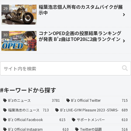
稲葉浩志個人所有のカスタムバイクが展
示中
コナンOPED企画の投票結果ランキング
が発表 B'z曲はTOP20に2曲ランクイン
#キーワードから探す
B'zのニュース
3781
B'z Official Twitter
715
稲葉浩志のニュース
713
B'z LIVE-GYM Pleasure 2023 -STARS-
689
B'z Official Facebook
615
サポートメンバー
610
B'z Official Instagram
610
Twitterの話題
516