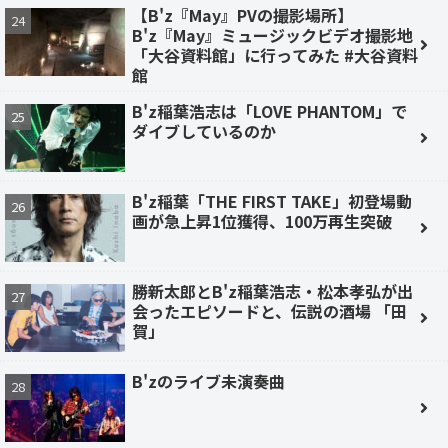
【B'z『May』PVの撮影場所】
B'z『May』ミュージックビデオ撮影地
「大谷資料館」に行ってみた #大谷資料
館
B'z稲葉浩志は「LOVE PHANTOM」で
ダイブしているのか
B'z稲葉「THE FIRST TAKE」初登場動
画が急上昇1位獲得、100万再生突破
勝新太郎とB'z稲葉浩志・松本孝弘が出
会ったエピソードと、伝説の酒場 「田
賀」
B'zのライブ未演奏曲