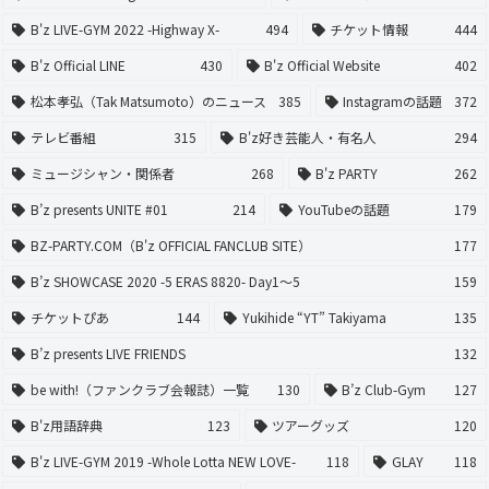
B'z LIVE-GYM 2022 -Highway X-
494
チケット情報
444
B'z Official LINE
430
B'z Official Website
402
松本孝弘（Tak Matsumoto）のニュース
385
Instagramの話題
372
テレビ番組
315
B'z好き芸能人・有名人
294
ミュージシャン・関係者
268
B'z PARTY
262
B’z presents UNITE #01
214
YouTubeの話題
179
BZ-PARTY.COM（B'z OFFICIAL FANCLUB SITE）
177
B’z SHOWCASE 2020 -5 ERAS 8820- Day1〜5
159
チケットぴあ
144
Yukihide “YT” Takiyama
135
B’z presents LIVE FRIENDS
132
be with!（ファンクラブ会報誌）一覧
130
B’z Club-Gym
127
B'z用語辞典
123
ツアーグッズ
120
B'z LIVE-GYM 2019 -Whole Lotta NEW LOVE-
118
GLAY
118