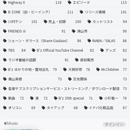
Highway X
118
エピソード
115
B ZONE（旧・ビーイング）
111
リリース情報
101
川村ケン
101
売上・記録
100
セットリスト
94
FRIENDS Ⅲ
91
津山市
90
シェーン・ガラース（Shane Gaalaas）
86
INABA／SALAS
86
TBS
84
B'z Official YouTube Channel
82
グッズ
82
ラジオ番組の話題
81
直前販売
80
B'z ゆかりの地・聖地巡礼
79
大賀好修
78
Mr.Children
77
青山英樹
75
交友関係
73
音楽サブスクリプションサービス・ストリーミング／ダウンロード配信
73
新曲
72
清
72
B'z 35th special
71
小杉竜一
70
オリコン
69
タイアップ
68
イナバ化粧品店
67