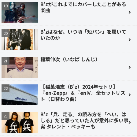
B'zがこれまでにカバーしたことがある
楽曲
B'zはなぜ、いつ頃「短パン」を履いて
いたのか
稲葉伸次（いなば しんじ）
【稲葉浩志（B'z）2024年セトリ】
『en-Zepp』＆『enⅣ』全セットリス
ト（日替わり曲）
B'z「兵、走る」の読み方を「へい、は
しる」だと思っていた人が意外に多い事
実 タレント・ベッキーも