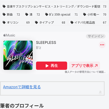
音楽サブスクリプションサービス・ストリーミング／ダウンロード配信
73
新曲
72
清
72
B'z 35th special
71
小杉竜一
70
オリコン
69
タイアップ
68
イナバ化粧品店
67
Amazonで詳細を見る
筆者のプロフィール