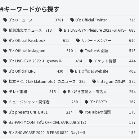
#キーワードから探す
B'zのニュース
3781
B'z Official Twitter
715
稲葉浩志のニュース
713
B'z LIVE-GYM Pleasure 2023 -STARS-
689
B'z Official Facebook
615
サポートメンバー
610
B'z Official Instagram
610
Twitterの話題
516
B'z LIVE-GYM 2022 -Highway X-
494
チケット情報
444
B'z Official LINE
430
B'z Official Website
402
松本孝弘（Tak Matsumoto）のニュース
385
Instagramの話題
372
テレビ番組
315
B'z好き芸能人・有名人
294
ミュージシャン・関係者
268
B'z PARTY
262
B’z presents UNITE #01
214
YouTubeの話題
179
BZ-PARTY.COM（B'z OFFICIAL FANCLUB SITE）
177
B’z SHOWCASE 2020 -5 ERAS 8820- Day1〜5
159