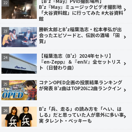
【B'z『May』PVの撮影場所】
B'z『May』ミュージックビデオ撮影地
「大谷資料館」に行ってみた #大谷資料
館
勝新太郎とB'z稲葉浩志・松本孝弘が出
会ったエピソードと、伝説の酒場 「田
賀」
【稲葉浩志（B'z）2024年セトリ】
『en-Zepp』＆『enⅣ』全セットリス
ト（日替わり曲）
コナンOPED企画の投票結果ランキング
が発表 B'z曲はTOP20に2曲ランクイン
B'z「兵、走る」の読み方を「へい、は
しる」だと思っていた人が意外に多い事
実 タレント・ベッキーも