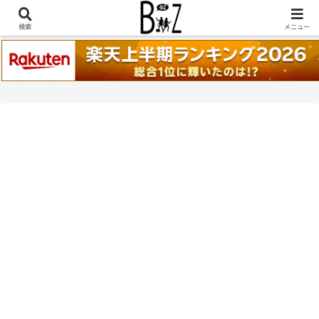
稲葉浩志『en-Zepp』『enⅣ』セトリ一覧はこちら
検索
メニュー