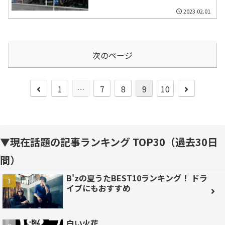
れ
2023.02.01
次のページ
前
次
1
…
7
8
9
10
へ
へ
▼現在話題の記事ランキング TOP30（過去30日
間）
B'zの夏うたBEST10ランキング！ ドラ
イブにもおすすめ
白い火花