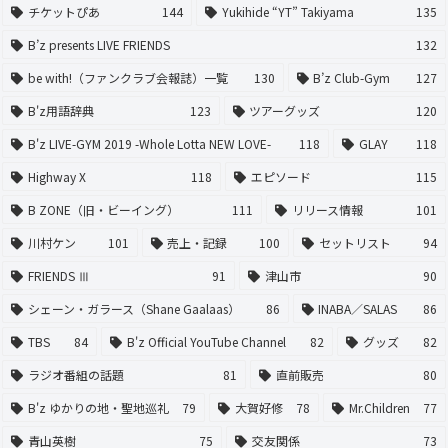
チケットぴあ
144
Yukihide “YT” Takiyama
135
B’z presents LIVE FRIENDS
132
be with!（ファンクラブ会報誌）一覧
130
B’z Club-Gym
127
B'z用語辞典
123
ツアーグッズ
120
B'z LIVE-GYM 2019 -Whole Lotta NEW LOVE-
118
GLAY
118
Highway X
118
エピソード
115
B ZONE（旧・ビーイング）
111
リリース情報
101
川村ケン
101
売上・記録
100
セットリスト
94
FRIENDS Ⅲ
91
津山市
90
シェーン・ガラース（Shane Gaalaas）
86
INABA／SALAS
86
TBS
84
B'z Official YouTube Channel
82
グッズ
82
ラジオ番組の話題
81
直前販売
80
B'z ゆかりの地・聖地巡礼
79
大賀好修
78
Mr.Children
77
青山英樹
75
交友関係
73