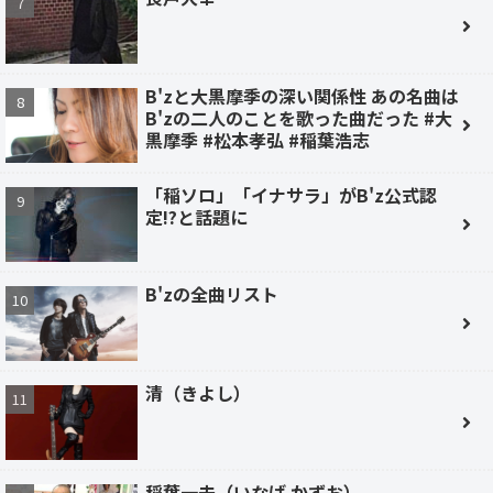
B'zと大黒摩季の深い関係性 あの名曲は
B'zの二人のことを歌った曲だった #大
黒摩季 #松本孝弘 #稲葉浩志
「稲ソロ」「イナサラ」がB'z公式認
定!?と話題に
B'zの全曲リスト
清（きよし）
稲葉一夫（いなば かずお）