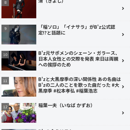
清（きよし）
「稲ソロ」「イナサラ」がB'z公式認
定!?と話題に
B'z元サポメンのシェーン・ガラース、
日本人女性との交際を発表 来日は両親
への挨拶のため
B'zと大黒摩季の深い関係性 あの名曲は
B'zの二人のことを歌った曲だった #大
黒摩季 #松本孝弘 #稲葉浩志
稲葉一夫（いなば かずお）