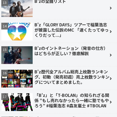
B'zの全曲リスト
B'z「GLORY DAYS」ツアーで稲葉浩志
が披露した伝説のMC 「速くたってゆっ
くりだって...」
B'zのイントネーション（発音の仕方）
はどちらが正しい？徹底解説
B'z歴代全アルバム総売上枚数ランキン
グ、初動（発売初週）売上枚数ランキン
グについてまとめました。
「B'z」と「T-BOLAN」の知られざる関
係 ”もし売れなかったら一緒に塾でもや
ろう” #稲葉浩志 #森友嵐士 #TBOLAN