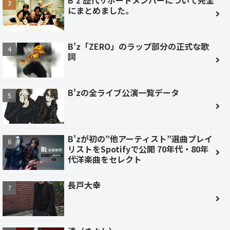
B'z 歴代サポートメンバーについて完全
にまとめました。
B'z「ZERO」のラップ部分の正式な歌
詞
B'zの全ライブ公演一覧データ
B'zが初の”他アーティスト”選曲プレイ
リストをSpotifyで公開 70年代・80年
代洋楽曲をセレクト
長戸大幸