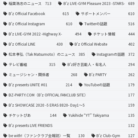
稲葉浩志のニュース
713
B'z LIVE-GYM Pleasure 2023 -STARS-
689
B'z Official Facebook
615
サポートメンバー
610
B'z Official Instagram
610
Twitterの話題
516
B'z LIVE-GYM 2022 -Highway X-
494
チケット情報
444
B'z Official LINE
430
B'z Official Website
402
松本孝弘（Tak Matsumoto）のニュース
385
Instagramの話題
372
テレビ番組
315
B'z好き芸能人・有名人
294
ミュージシャン・関係者
268
B'z PARTY
262
B’z presents UNITE #01
214
YouTubeの話題
179
BZ-PARTY.COM（B'z OFFICIAL FANCLUB SITE）
177
B’z SHOWCASE 2020 -5 ERAS 8820- Day1〜5
159
チケットぴあ
144
Yukihide “YT” Takiyama
135
B’z presents LIVE FRIENDS
132
be with!（ファンクラブ会報誌）一覧
130
B’z Club-Gym
127