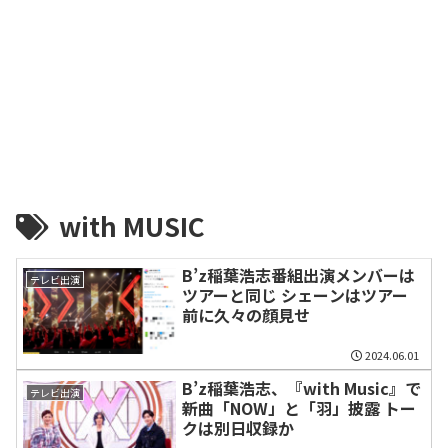
with MUSIC
B’z稲葉浩志番組出演メンバーは
テレビ出演
ツアーと同じ シェーンはツアー
前に久々の顔見せ
2024.06.01
B’z稲葉浩志、『with Music』で
テレビ出演
新曲「NOW」と「羽」披露 トー
クは別日収録か