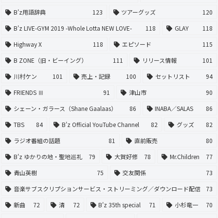
B'z用語辞典
123
ツアーグッズ
120
B'z LIVE-GYM 2019 -Whole Lotta NEW LOVE-
118
GLAY
118
Highway X
118
エピソード
115
B ZONE（旧・ビーイング）
111
リリース情報
101
川村ケン
101
売上・記録
100
セットリスト
94
FRIENDS Ⅲ
91
津山市
90
シェーン・ガラース（Shane Gaalaas）
86
INABA／SALAS
86
TBS
84
B'z Official YouTube Channel
82
グッズ
82
ラジオ番組の話題
81
直前販売
80
B'z ゆかりの地・聖地巡礼
79
大賀好修
78
Mr.Children
77
青山英樹
75
交友関係
73
音楽サブスクリプションサービス・ストリーミング／ダウンロード配信
73
新曲
72
清
72
B'z 35th special
71
小杉竜一
70