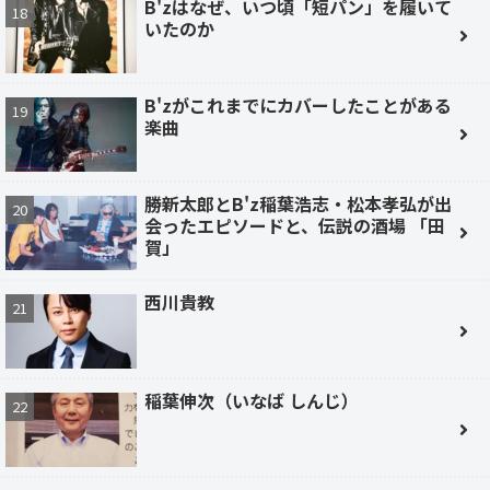
B'zはなぜ、いつ頃「短パン」を履いて
いたのか
B'zがこれまでにカバーしたことがある
楽曲
勝新太郎とB'z稲葉浩志・松本孝弘が出
会ったエピソードと、伝説の酒場 「田
賀」
西川貴教
稲葉伸次（いなば しんじ）