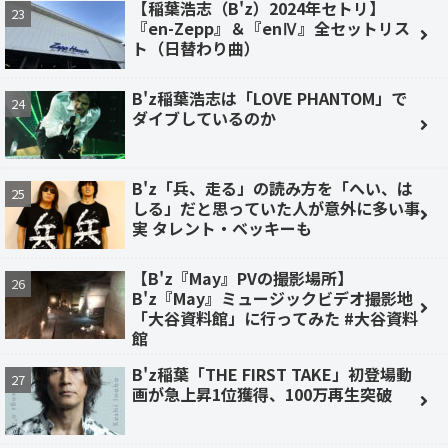
【稲葉浩志（B'z）2024年セトリ】
『en-Zepp』＆『enⅣ』全セットリス
ト（日替わり曲）
B'z稲葉浩志は「LOVE PHANTOM」で
ダイブしているのか
B'z「兵、走る」の読み方を「へい、は
しる」だと思っていた人が意外に多い事
実 タレント・ベッキーも
【B'z『May』PVの撮影場所】
B'z『May』ミュージックビデオ撮影地
「大谷資料館」に行ってみた #大谷資料
館
B'z稲葉「THE FIRST TAKE」初登場動
画が急上昇1位獲得、100万再生突破