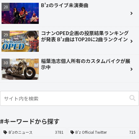
B'zのライブ未演奏曲
コナンOPED企画の投票結果ランキング
が発表 B'z曲はTOP20に2曲ランクイン
稲葉浩志個人所有のカスタムバイクが展
示中
#キーワードから探す
B'zのニュース
3781
B'z Official Twitter
715