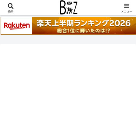
稲葉浩志『en-Zepp』『enⅣ』セトリ一覧はこちら
検索
メニュー