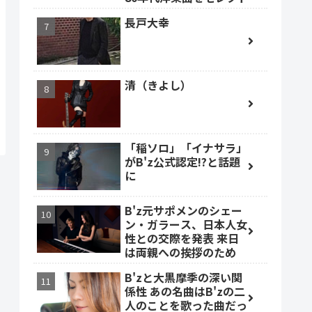
長戸大幸
清（きよし）
「稲ソロ」「イナサラ」
がB'z公式認定!?と話題
に
B'z元サポメンのシェー
ン・ガラース、日本人女
性との交際を発表 来日
は両親への挨拶のため
B'zと大黒摩季の深い関
係性 あの名曲はB'zの二
人のことを歌った曲だっ