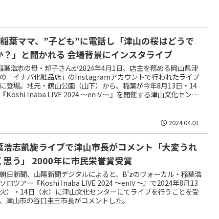
’z稲葉ママ、”子ども”に電話し「津山の桜はどうで
か？」と聞かれる 会場背景にインスタライブ
z稲葉浩志の母・邦子さんが2024年4月1日、店主を務める岡山県津
の「イナバ化粧品店」のInstagramアカウントで行われたライブ
に登場。地元・鶴山公園（山下）から、稲葉が今年8月13日・14
『Koshi Inaba LIVE 2024 〜enⅣ〜』を開催する津山文化センタ
同）と見ごろを迎えつつある桜の様子を、紹介した。
2024.04.01
葉浩志凱旋ライブで津山市長がコメント「大変うれ
く思う」 2000年に市民栄誉賞受賞
朝日新聞、山陽新聞デジタルによると、B'zのヴォーカル・稲葉浩
ロツアー『Koshi Inaba LIVE 2024 〜enⅣ〜』で2024年8月13
火）・14日（水）に津山文化センターにてライブを行うことを受
、津山市の谷口圭三市長がコメントした。