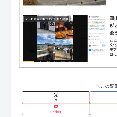
岡
テレビ番組で取り上げられた話題
B
歌
20
文化
美ア
目に
た。
＼この記
X
Pocket