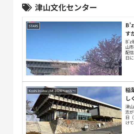
津山文化センター
B
STARS
す
B'
山市
配信
日に
ー（
稲
Koshi Inaba LIVE 2024 〜enⅣ〜
し
津山
志がソ
日（
けて