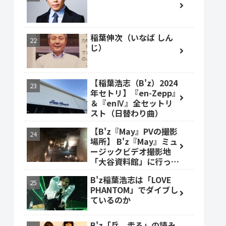
稲葉伸次（いなば しん
じ）
【稲葉浩志（B'z）2024
年セトリ】『en-Zepp』
＆『enⅣ』全セットリ
スト（日替わり曲）
【B'z『May』PVの撮影
場所】 B'z『May』ミュ
ージックビデオ撮影地
「大谷資料館」に行って
みた #大谷資料館
B'z稲葉浩志は「LOVE
PHANTOM」でダイブし
ているのか
B'z「兵、走る」の読み