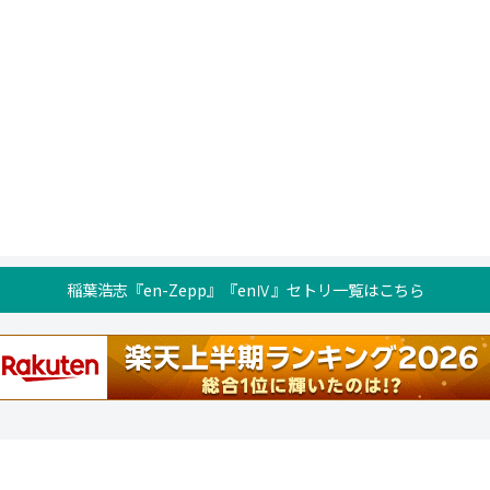
稲葉浩志『en-Zepp』『enⅣ』セトリ一覧はこちら