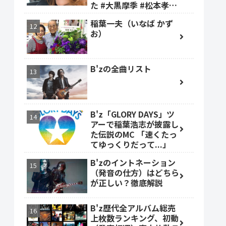
た #大黒摩季 #松本孝弘
#稲葉浩志
稲葉一夫（いなば かず
お）
B'zの全曲リスト
B'z「GLORY DAYS」ツ
アーで稲葉浩志が披露し
た伝説のMC 「速くたっ
てゆっくりだって...」
B'zのイントネーション
（発音の仕方）はどちら
が正しい？徹底解説
B'z歴代全アルバム総売
上枚数ランキング、初動