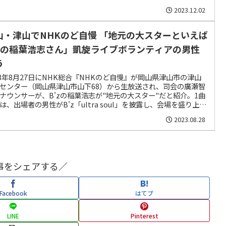
2023.12.02
山・津山でNHKのど自慢 「地元の大スターといえば
’zの稲葉浩志さん」凱旋ライブボランティアの男性
う
23年8月27日にNHK総合『NHKのど自慢』が岡山県津山市の津山
センター（岡山県津山市山下68）から生放送され、司会の廣瀬智
ナウンサーが、B'zの稲葉浩志が"地元の大スター"だと紹介。1曲
は、出場者の男性がB'z「ultra soul」を披露し、会場を盛り上げ
2023.08.28
事をシェアする／
Facebook
はてブ
LINE
Pinterest