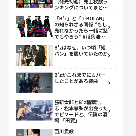
（発売初週）売上枚数ラ
ンキングについてまとめ
ました。
「B'z」と「T-BOLAN」
の知られざる関係 ”もし
売れなかったら一緒に塾
でもやろう” #稲葉浩志
#森友嵐士 #TBOLAN
B'zはなぜ、いつ頃「短
パン」を履いていたのか
B'zがこれまでにカバー
したことがある楽曲
勝新太郎とB'z稲葉浩
志・松本孝弘が出会った
エピソードと、伝説の酒
場 「田賀」
西川貴教