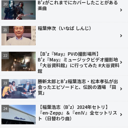
B'zがこれまでにカバーしたことがある
楽曲
稲葉伸次（いなば しんじ）
【B'z『May』PVの撮影場所】
B'z『May』ミュージックビデオ撮影地
「大谷資料館」に行ってみた #大谷資料
館
勝新太郎とB'z稲葉浩志・松本孝弘が出
会ったエピソードと、伝説の酒場 「田
賀」
【稲葉浩志（B'z）2024年セトリ】
『en-Zepp』＆『enⅣ』全セットリス
ト（日替わり曲）