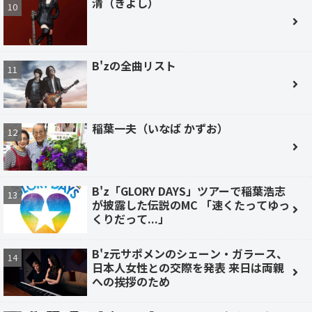
清（きよし）
B'zの全曲リスト
稲葉一夫（いなば かずお）
B'z「GLORY DAYS」ツアーで稲葉浩志
が披露した伝説のMC 「速くたってゆっ
くりだって...」
B'z元サポメンのシェーン・ガラース、
日本人女性との交際を発表 来日は両親
への挨拶のため