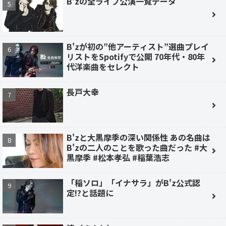
B'zの全ライブ公演一覧データ
B'zが初の”他アーティスト”選曲プレイ
リストをSpotifyで公開 70年代・80年
代洋楽曲をセレクト
長戸大幸
B'zと大黒摩季の深い関係性 あの名曲は
B'zの二人のことを歌った曲だった #大
黒摩季 #松本孝弘 #稲葉浩志
「稲ソロ」「イナサラ」がB'z公式認
定!?と話題に