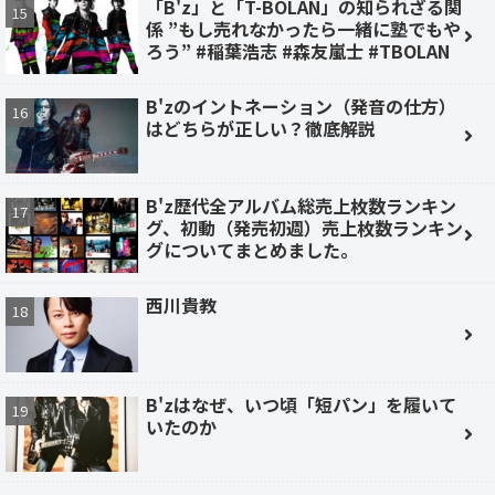
「B'z」と「T-BOLAN」の知られざる関
係 ”もし売れなかったら一緒に塾でもや
ろう” #稲葉浩志 #森友嵐士 #TBOLAN
B'zのイントネーション（発音の仕方）
はどちらが正しい？徹底解説
B'z歴代全アルバム総売上枚数ランキン
グ、初動（発売初週）売上枚数ランキン
グについてまとめました。
西川貴教
B'zはなぜ、いつ頃「短パン」を履いて
いたのか