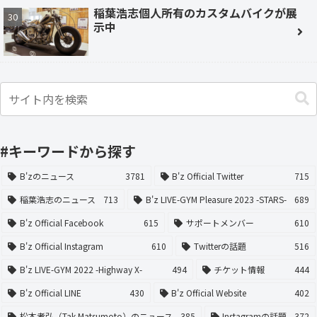
稲葉浩志個人所有のカスタムバイクが展
示中
#キーワードから探す
B'zのニュース
3781
B'z Official Twitter
715
稲葉浩志のニュース
713
B'z LIVE-GYM Pleasure 2023 -STARS-
689
B'z Official Facebook
615
サポートメンバー
610
B'z Official Instagram
610
Twitterの話題
516
B'z LIVE-GYM 2022 -Highway X-
494
チケット情報
444
B'z Official LINE
430
B'z Official Website
402
松本孝弘（Tak Matsumoto）のニュース
385
Instagramの話題
372