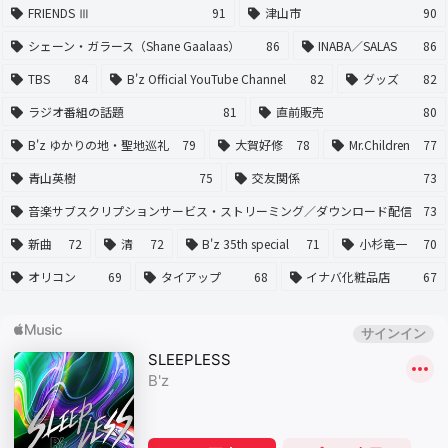
FRIENDS Ⅲ
91
津山市
90
シェーン・ガラース（Shane Gaalaas）
86
INABA／SALAS
86
TBS
84
B'z Official YouTube Channel
82
グッズ
82
ラジオ番組の話題
81
直前販売
80
B'z ゆかりの地・聖地巡礼
79
大賀好修
78
Mr.Children
77
青山英樹
75
交友関係
73
音楽サブスクリプションサービス・ストリーミング／ダウンロード配信
73
新曲
72
清
72
B'z 35th special
71
小杉竜一
70
オリコン
69
タイアップ
68
イナバ化粧品店
67