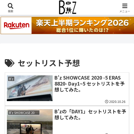
稲葉浩志『en-Zepp』『enⅣ』セトリ一覧はこちら
検索
メニュー
セットリスト予想
B’z SHOWCASE 2020 -5 ERAS
B'z
8820- Day1~5 セットリストを予
想してみた。
2020.10.26
B’zの「DAY1」セットリストを予
B’z SHOWCASE 2020 -5 ERAS 8820-
想してみた。