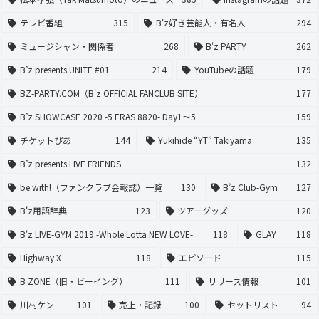
テレビ番組
315
B'z好き芸能人・有名人
294
ミュージシャン・関係者
268
B'z PARTY
262
B’z presents UNITE #01
214
YouTubeの話題
179
BZ-PARTY.COM（B'z OFFICIAL FANCLUB SITE）
177
B’z SHOWCASE 2020 -5 ERAS 8820- Day1〜5
159
チケットぴあ
144
Yukihide “YT” Takiyama
135
B’z presents LIVE FRIENDS
132
be with!（ファンクラブ会報誌）一覧
130
B’z Club-Gym
127
B'z用語辞典
123
ツアーグッズ
120
B'z LIVE-GYM 2019 -Whole Lotta NEW LOVE-
118
GLAY
118
Highway X
118
エピソード
115
B ZONE（旧・ビーイング）
111
リリース情報
101
川村ケン
101
売上・記録
100
セットリスト
94