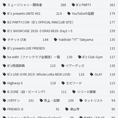
ミュージシャン・関係者
268
B'z PARTY
262
B’z presents UNITE #01
214
YouTubeの話題
179
BZ-PARTY.COM（B'z OFFICIAL FANCLUB SITE）
177
B’z SHOWCASE 2020 -5 ERAS 8820- Day1〜5
159
チケットぴあ
144
Yukihide “YT” Takiyama
135
B’z presents LIVE FRIENDS
132
be with!（ファンクラブ会報誌）一覧
130
B’z Club-Gym
127
B'z用語辞典
123
ツアーグッズ
120
B'z LIVE-GYM 2019 -Whole Lotta NEW LOVE-
118
GLAY
118
Highway X
118
エピソード
115
B ZONE（旧・ビーイング）
111
リリース情報
101
川村ケン
101
売上・記録
100
セットリスト
94
FRIENDS Ⅲ
91
津山市
90
シェーン・ガラース（Shane Gaalaas）
86
INABA／SALAS
86