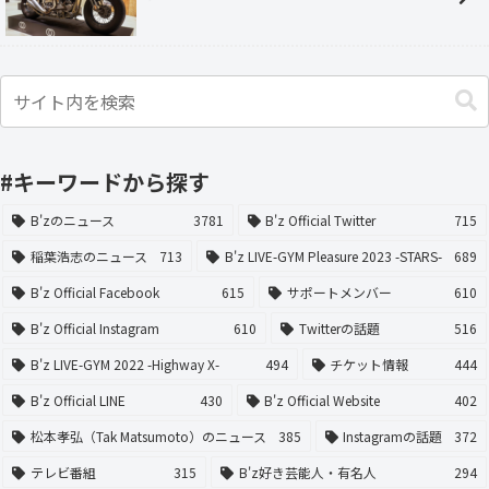
#キーワードから探す
B'zのニュース
3781
B'z Official Twitter
715
稲葉浩志のニュース
713
B'z LIVE-GYM Pleasure 2023 -STARS-
689
B'z Official Facebook
615
サポートメンバー
610
B'z Official Instagram
610
Twitterの話題
516
B'z LIVE-GYM 2022 -Highway X-
494
チケット情報
444
B'z Official LINE
430
B'z Official Website
402
松本孝弘（Tak Matsumoto）のニュース
385
Instagramの話題
372
テレビ番組
315
B'z好き芸能人・有名人
294