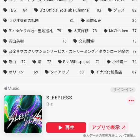
TBS
84
B'z Official YouTube Channel
82
グッズ
82
ラジオ番組の話題
81
直前販売
80
B'z ゆかりの地・聖地巡礼
79
大賀好修
78
Mr.Children
77
青山英樹
75
交友関係
73
音楽サブスクリプションサービス・ストリーミング／ダウンロード配信
73
新曲
72
清
72
B'z 35th special
71
小杉竜一
70
オリコン
69
タイアップ
68
イナバ化粧品店
67