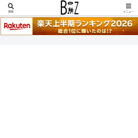
稲葉浩志『en-Zepp』『enⅣ』セトリ一覧はこちら
検索
メニュー