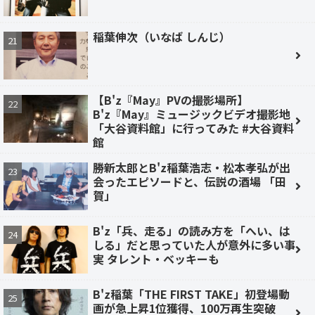
稲葉伸次（いなば しんじ）
【B'z『May』PVの撮影場所】
B'z『May』ミュージックビデオ撮影地
「大谷資料館」に行ってみた #大谷資料
館
勝新太郎とB'z稲葉浩志・松本孝弘が出
会ったエピソードと、伝説の酒場 「田
賀」
B'z「兵、走る」の読み方を「へい、は
しる」だと思っていた人が意外に多い事
実 タレント・ベッキーも
B'z稲葉「THE FIRST TAKE」初登場動
画が急上昇1位獲得、100万再生突破