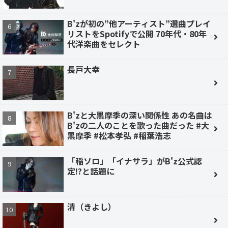
B'zが初の”他アーティスト”選曲プレイ
リストをSpotifyで公開 70年代・80年
代洋楽曲をセレクト
長戸大幸
B'zと大黒摩季の深い関係性 あの名曲は
B'zの二人のことを歌った曲だった #大
黒摩季 #松本孝弘 #稲葉浩志
「稲ソロ」「イナサラ」がB'z公式認
定!?と話題に
清（きよし）