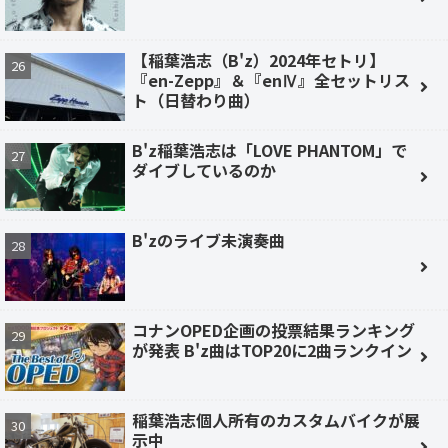
【稲葉浩志（B'z）2024年セトリ】
『en-Zepp』＆『enⅣ』全セットリス
ト（日替わり曲）
B'z稲葉浩志は「LOVE PHANTOM」で
ダイブしているのか
B'zのライブ未演奏曲
コナンOPED企画の投票結果ランキング
が発表 B'z曲はTOP20に2曲ランクイン
稲葉浩志個人所有のカスタムバイクが展
示中