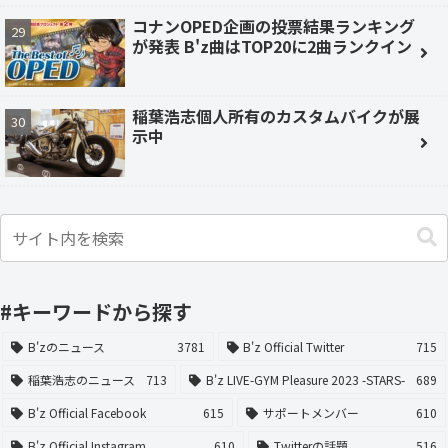
コナンOPED企画の投票結果ランキング
が発表 B'z曲はTOP20に2曲ランクイン
稲葉浩志個人所有のカスタムバイクが展
示中
#キーワードから探す
B'zのニュース
3781
B'z Official Twitter
715
稲葉浩志のニュース
713
B'z LIVE-GYM Pleasure 2023 -STARS-
689
B'z Official Facebook
615
サポートメンバー
610
B'z Official Instagram
610
Twitterの話題
516