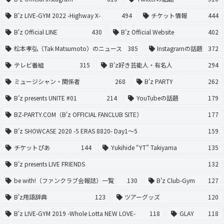
B'z LIVE-GYM 2022 -Highway X-
494
チケット情報
444
B'z Official LINE
430
B'z Official Website
402
松本孝弘（Tak Matsumoto）のニュース
385
Instagramの話題
372
テレビ番組
315
B'z好き芸能人・有名人
294
ミュージシャン・関係者
268
B'z PARTY
262
B’z presents UNITE #01
214
YouTubeの話題
179
BZ-PARTY.COM（B'z OFFICIAL FANCLUB SITE）
177
B’z SHOWCASE 2020 -5 ERAS 8820- Day1〜5
159
チケットぴあ
144
Yukihide “YT” Takiyama
135
B’z presents LIVE FRIENDS
132
be with!（ファンクラブ会報誌）一覧
130
B’z Club-Gym
127
B'z用語辞典
123
ツアーグッズ
120
B'z LIVE-GYM 2019 -Whole Lotta NEW LOVE-
118
GLAY
118