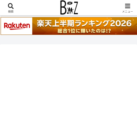
稲葉浩志『en-Zepp』『enⅣ』セトリ一覧はこちら
検索
メニュー