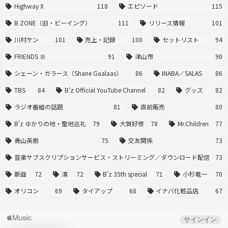
Highway X
118
エピソード
115
B ZONE（旧・ビーイング）
111
リリース情報
101
川村ケン
101
売上・記録
100
セットリスト
94
FRIENDS Ⅲ
91
津山市
90
シェーン・ガラース（Shane Gaalaas）
86
INABA／SALAS
86
TBS
84
B'z Official YouTube Channel
82
グッズ
82
ラジオ番組の話題
81
直前販売
80
B'z ゆかりの地・聖地巡礼
79
大賀好修
78
Mr.Children
77
青山英樹
75
交友関係
73
音楽サブスクリプションサービス・ストリーミング／ダウンロード配信
73
新曲
72
清
72
B'z 35th special
71
小杉竜一
70
オリコン
69
タイアップ
68
イナバ化粧品店
67