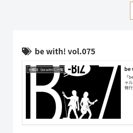
be with! vol.075
be
会報誌（be with!）一覧
「b
ャル
発行