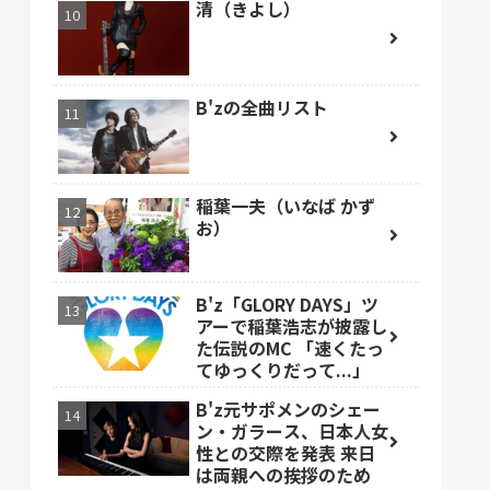
清（きよし）
B'zの全曲リスト
稲葉一夫（いなば かず
お）
B'z「GLORY DAYS」ツ
アーで稲葉浩志が披露し
た伝説のMC 「速くたっ
てゆっくりだって...」
B'z元サポメンのシェー
ン・ガラース、日本人女
性との交際を発表 来日
は両親への挨拶のため