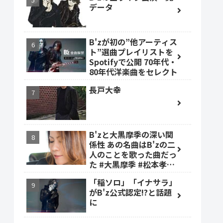
データ
B'zが初の”他アーティス
ト”選曲プレイリストを
Spotifyで公開 70年代・
80年代洋楽曲をセレクト
長戸大幸
B'zと大黒摩季の深い関
係性 あの名曲はB'zの二
人のことを歌った曲だっ
た #大黒摩季 #松本孝弘
#稲葉浩志
「稲ソロ」「イナサラ」
がB'z公式認定!?と話題
に