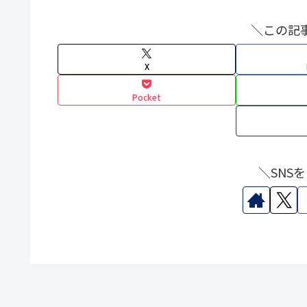
＼この記
X
Pocket
＼SNS