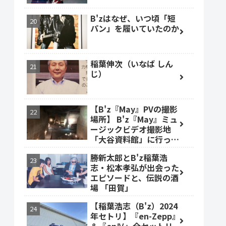
B'zはなぜ、いつ頃「短
パン」を履いていたのか
稲葉伸次（いなば しん
じ）
【B'z『May』PVの撮影
場所】 B'z『May』ミュ
ージックビデオ撮影地
「大谷資料館」に行って
みた #大谷資料館
勝新太郎とB'z稲葉浩
志・松本孝弘が出会った
エピソードと、伝説の酒
場 「田賀」
【稲葉浩志（B'z）2024
年セトリ】『en-Zepp』