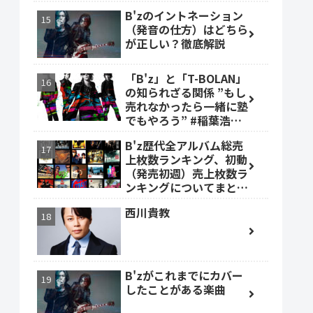
B'zのイントネーション
（発音の仕方）はどちら
が正しい？徹底解説
「B'z」と「T-BOLAN」
の知られざる関係 ”もし
売れなかったら一緒に塾
でもやろう” #稲葉浩志
#森友嵐士 #TBOLAN
B'z歴代全アルバム総売
上枚数ランキング、初動
（発売初週）売上枚数ラ
ンキングについてまとめ
ました。
西川貴教
B'zがこれまでにカバー
したことがある楽曲