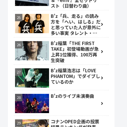
＆『enⅣ』全セットリ
スト（日替わり曲）
B'z「兵、走る」の読み
方を「へい、はしる」だ
と思っていた人が意外に
多い事実 タレント・ベ
ッキーも
B'z稲葉「THE FIRST
TAKE」初登場動画が急
上昇1位獲得、100万再
生突破
B'z稲葉浩志は「LOVE
PHANTOM」でダイブし
ているのか
B'zのライブ未演奏曲
コナンOPED企画の投票