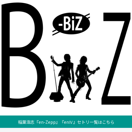
稲葉浩志『en-Zepp』『enⅣ』セトリ一覧はこちら