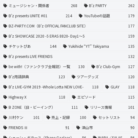
ミュージシャン・関係者
268
B'z PARTY
262
B’z presents UNITE #01
214
YouTubeの話題
179
BZ-PARTY.COM（B'z OFFICIAL FANCLUB SITE）
177
B’z SHOWCASE 2020 -5 ERAS 8820- Day1〜5
159
チケットぴあ
144
Yukihide “YT” Takiyama
135
B’z presents LIVE FRIENDS
132
be with!（ファンクラブ会報誌）一覧
130
B’z Club-Gym
127
B'z用語辞典
123
ツアーグッズ
120
B'z LIVE-GYM 2019 -Whole Lotta NEW LOVE-
118
GLAY
118
Highway X
118
エピソード
115
B ZONE（旧・ビーイング）
111
リリース情報
101
川村ケン
101
売上・記録
100
セットリスト
94
FRIENDS Ⅲ
91
津山市
90
シェーン・ガラース（Shane Gaalaas）
86
INABA／SALAS
86