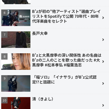
B'zが初の”他アーティスト”選曲プレイ
リストをSpotifyで公開 70年代・80年
代洋楽曲をセレクト
長戸大幸
B'zと大黒摩季の深い関係性 あの名曲は
B'zの二人のことを歌った曲だった #大
黒摩季 #松本孝弘 #稲葉浩志
「稲ソロ」「イナサラ」がB'z公式認
定!?と話題に
清（きよし）