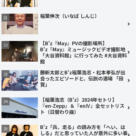
稲葉伸次（いなば しんじ）
【B'z『May』PVの撮影場所】
B'z『May』ミュージックビデオ撮影地
「大谷資料館」に行ってみた #大谷資料
館
勝新太郎とB'z稲葉浩志・松本孝弘が出
会ったエピソードと、伝説の酒場 「田
賀」
【稲葉浩志（B'z）2024年セトリ】
『en-Zepp』＆『enⅣ』全セットリス
ト（日替わり曲）
B'z「兵、走る」の読み方を「へい、は
しる」だと思っていた人が意外に多い事