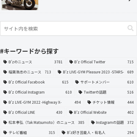
#キーワードから探す
B'zのニュース
3781
B'z Official Twitter
715
稲葉浩志のニュース
713
B'z LIVE-GYM Pleasure 2023 -STARS-
689
B'z Official Facebook
615
サポートメンバー
610
B'z Official Instagram
610
Twitterの話題
516
B'z LIVE-GYM 2022 -Highway X-
494
チケット情報
444
B'z Official LINE
430
B'z Official Website
402
松本孝弘（Tak Matsumoto）のニュース
385
Instagramの話題
372
テレビ番組
315
B'z好き芸能人・有名人
294