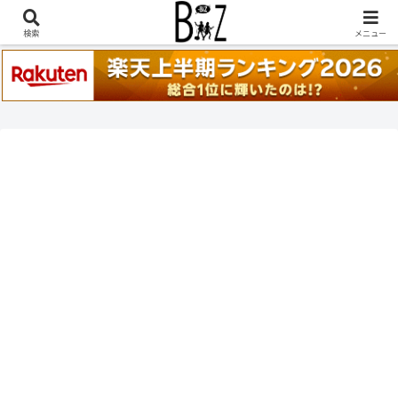
稲葉浩志『en-Zepp』『enⅣ』セトリ一覧はこちら
検索
メニュー